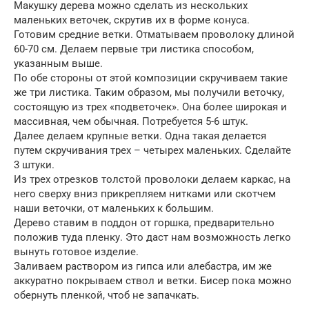
Макушку дерева можно сделать из нескольких
маленьких веточек, скрутив их в форме конуса.
Готовим средние ветки. Отматываем проволоку длиной
60-70 см. Делаем первые три листика способом,
указанным выше.
По обе стороны от этой композиции скручиваем такие
же три листика. Таким образом, мы получили веточку,
состоящую из трех «подветочек». Она более широкая и
массивная, чем обычная. Потребуется 5-6 штук.
Далее делаем крупные ветки. Одна такая делается
путем скручивания трех – четырех маленьких. Сделайте
3 штуки.
Из трех отрезков толстой проволоки делаем каркас, на
него сверху вниз прикрепляем нитками или скотчем
наши веточки, от маленьких к большим.
Дерево ставим в поддон от горшка, предварительно
положив туда пленку. Это даст нам возможность легко
вынуть готовое изделие.
Заливаем раствором из гипса или алебастра, им же
аккуратно покрываем ствол и ветки. Бисер пока можно
обернуть пленкой, чтоб не запачкать.