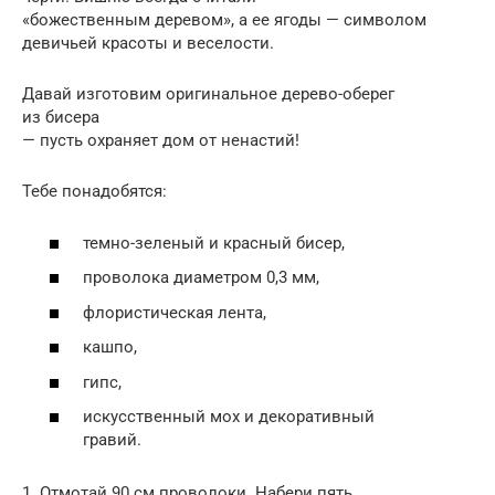
«божественным деревом», а ее ягоды — символом
девичьей красоты и веселости.
Давай изготовим оригинальное дерево-оберег
из бисера
— пусть охраняет дом от ненастий!
Тебе понадобятся:
темно-зеленый и красный бисер,
проволока диаметром 0,3 мм,
флористическая лента,
кашпо,
гипс,
искусственный мох и декоративный
гравий.
1. Отмотай 90 см проволоки. Набери пять