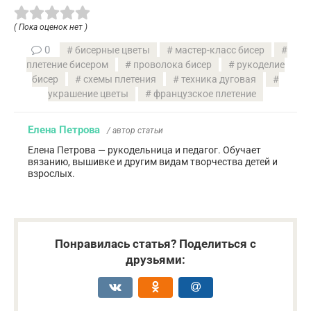
( Пока оценок нет )
0
бисерные цветы
мастер-класс бисер
плетение бисером
проволока бисер
рукоделие
бисер
схемы плетения
техника дуговая
украшение цветы
французское плетение
Елена Петрова
/ автор статьи
Елена Петрова — рукодельница и педагог. Обучает
вязанию, вышивке и другим видам творчества детей и
взрослых.
Понравилась статья? Поделиться с
друзьями: