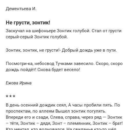
Дементьева И.
Не грусти, зонтик!
Заскучал на шифоньере Зонтик голубой. Стал от грусти
серый-серый Зонтик голубой.
Зонтик, зонтик, не грусти!- Добрый дождь уже в пути.
Посмотри-ка, небосвод Тучками завесило. Скоро, скоро
дождь пойдёт! Снова будет весело!
Ежова Ирина
* * *
В день осенний дождик сеял, А часы пробили пять. По
проспектам, по аллеям Вышел зонтик погулять.
Впереди его и сзади, Слева, справа, через ряд — Зонтик
– тётя, Зонтик – дядя, Зонт – племянник, Зонтик – брат!
Кто мечтал, кто волновался, На свиданье кто-то шёл