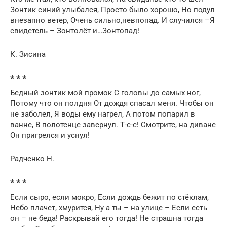
Зонтик синий улыбался, Просто было хорошо, Но подул
внезапно ветер, Очень сильно,невпопад. И случился –Я
свидетель – Зонтолёт и…Зонтопад!
К. Зисина
* * *
Бедный зонтик мой промок С головы до самых ног,
Потому что он полдня От дождя спасал меня. Чтобы он
не заболел, Я воды ему нагрел, А потом попарил в
ванне, В полотенце завернул. Т-с-с! Смотрите, на диване
Он пригрелся и уснул!
Радченко Н.
* * *
Если сыро, если мокро, Если дождь бежит по стёклам,
Небо плачет, хмурится, Ну а ты – на улице – Если есть
он – не беда! Раскрывай его тогда! Не страшна тогда