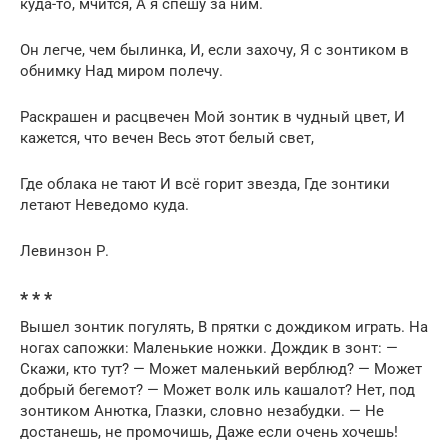
куда-то, мчится, А я спешу за ним.
Он легче, чем былинка, И, если захочу, Я с зонтиком в
обнимку Над миром полечу.
Раскрашен и расцвечен Мой зонтик в чудный цвет, И
кажется, что вечен Весь этот белый свет,
Где облака не тают И всё горит звезда, Где зонтики
летают Неведомо куда.
Левинзон Р.
* * *
Вышел зонтик погулять, В прятки с дождиком играть. На
ногах сапожки: Маленькие ножки. Дождик в зонт: —
Скажи, кто тут? — Может маленький верблюд? — Может
добрый бегемот? — Может волк иль кашалот? Нет, под
зонтиком Анютка, Глазки, словно незабудки. — Не
достанешь, не промочишь, Даже если очень хочешь!