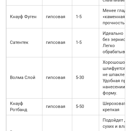
Менее гладка
Кнауф Фуген
гипсовая
1-5
«каменная»
прочность.
Идеально гла
без зернисто
Сатентек
гипсовая
1-5
Легко
обрабатывает
Хорошошо
шлифуется, 
не шпаклеват
Волма Слой
гипсовая
5-30
Удобная при
нанесении, д
форму.
Кнауф
Шероховатая
гипсовая
5-50
Ротбанд
крепкая
Подойдет дл
сухих и влаж