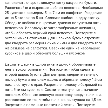
как сделать очаровательную ветку сакуры из бумаги.
Распечатайте и вырежьте шаблон лепестка. Необходимо
25 кусочков размером 5 на 7 см из салфетки. Разделите
их на 5 стопок по 5 шт. Сложите шаблон в одну стопку.
Обведите шаблон и вырежьте, должно получиться пять
лепестков. Используйте зигзагообразные ножницы,
чтобы обрезать верхний край лепестка. Повторите с
оставшимися стопками. Для шариков бутона отрежьте
два квадрата размером 25 на 25 мм и два квадрата того
же размера из салфетки. Сверните один из небольших
кусочков в шар и оберните большим кусочком.
Держите шарик в одной руке, а другой оборачивайте
ленту вокруг основания. Повторите, чтобы сделать
второй шарик бутона. Для центров, сверните зеленую
полосу бумаги пополам вдоль и обрежьте полосу 1,5 см
вдоль согнутого края. Разрежьте полоску с бахромой на
пять 5-ти см кусочков. Сложите желтую нить тычинки
пополам. Оберните зеленую окантовку вокруг тычинки,
расположив ее так, чтобы тычинка выступала на 1,5 см.
Закрепите с помощью цветочной ленты. Повторите,