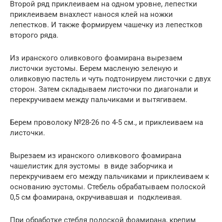
Второй ряд приклеиваем на одном уровне, лепестки
приклеиваем внахлест нанося клей на ножки
лепестков. И также формируем чашечку из лепестков
второго ряда.
Из иранского оливкового фоамирана вырезаем
листочки эустомы. Берем масленую зеленую и
оливковую пастель и чуть подтонируем листочки с двух
сторон. Затем складываем листочки по диагонали и
перекручиваем между пальчиками и вытягиваем.
Берем проволоку №28-26 по 4-5 см., и приклеиваем на
листочки.
Вырезаем из иранского оливкового фоамирана
чашелистик для эустомы в виде заборчика и
перекручиваем его между пальчиками и приклеиваем к
основанию эустомы. Стебель обрабатываем полоской
0,5 см фоамирана, окручивавшая и подклеивая.
При обработке стебля полоской фоамирана, крепим