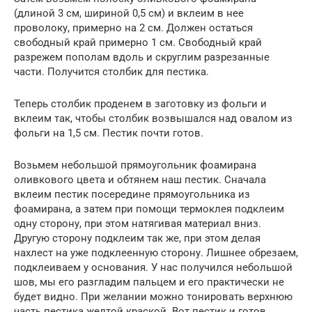
(длиной 3 см, шириной 0,5 см) и вклеим в нее
проволоку, примерно на 2 см. Должен остаться
свободный край примерно 1 см. Свободный край
разрежем пополам вдоль и скруглим разрезанные
части. Получится столбик для пестика.
Теперь столбик проденем в заготовку из фольги и
вклеим так, чтобы столбик возвышался над овалом из
фольги на 1,5 см. Пестик почти готов.
Возьмем небольшой прямоугольник фоамирана
оливкового цвета и обтянем наш пестик. Сначала
вклеим пестик посередине прямоугольника из
фоамирана, а затем при помощи термоклея подклеим
одну сторону, при этом натягивая материал вниз.
Другую сторону подклеим так же, при этом делая
нахлест на уже подклеенную сторону. Лишнее обрезаем,
подклеиваем у основания. У нас получился небольшой
шов, мы его разгладим пальцем и его практически не
будет видно. При желании можно тонировать верхнюю
часть пестика желтой краской. Вот пестик и готов.