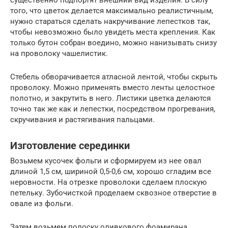
существенно подпортят внешний вид изделия. В силу
того, что цветок делается максимально реалистичным,
нужно стараться сделать накручивание лепестков так,
чтобы невозможно было увидеть места крепления. Как
только бутон собран воедино, можно нанизывать снизу
на проволоку чашелистик.
Стебель обворачивается атласной лентой, чтобы скрыть
проволоку. Можно применять вместо ленты целостное
полотно, и закрутить в него. Листики цветка делаются
точно так же как и лепестки, посредством прогревания,
скручивания и растягивания пальцами.
Изготовление серединки
Возьмем кусочек фольги и сформируем из нее овал
длиной 1,5 см, шириной 0,5-0,6 см, хорошо сгладим все
неровности. На отрезке проволоки сделаем плоскую
петельку. Зубочисткой проделаем сквозное отверстие в
овале из фольги.
Затем возьмем полоску оливкового фоамирана