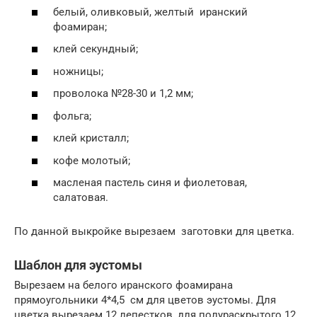
белый, оливковый, желтый иранский
фоамиран;
клей секундный;
ножницы;
проволока №28-30 и 1,2 мм;
фольга;
клей кристалл;
кофе молотый;
масленая пастель синя и фиолетовая,
салатовая.
По данной выкройке вырезаем заготовки для цветка.
Шаблон для эустомы
Вырезаем на белого иранского фоамирана
прямоугольники 4*4,5 см для цветов эустомы. Для
цветка вырезаем 12 лепестков, для полураскрытого 12