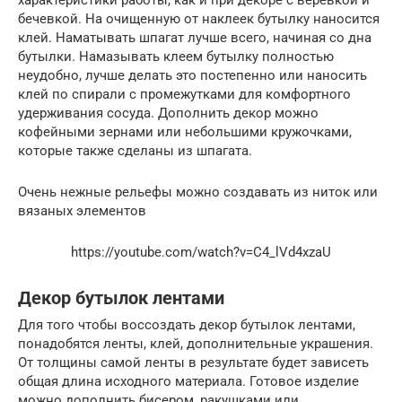
характеристики работы, как и при декоре с веревкой и
бечевкой. На очищенную от наклеек бутылку наносится
клей. Наматывать шпагат лучше всего, начиная со дна
бутылки. Намазывать клеем бутылку полностью
неудобно, лучше делать это постепенно или наносить
клей по спирали с промежутками для комфортного
удерживания сосуда. Дополнить декор можно
кофейными зернами или небольшими кружочками,
которые также сделаны из шпагата.
Очень нежные рельефы можно создавать из ниток или
вязаных элементов
https://youtube.com/watch?v=C4_lVd4xzaU
Декор бутылок лентами
Для того чтобы воссоздать декор бутылок лентами,
понадобятся ленты, клей, дополнительные украшения.
От толщины самой ленты в результате будет зависеть
общая длина исходного материала. Готовое изделие
можно дополнить бисером, ракушками или