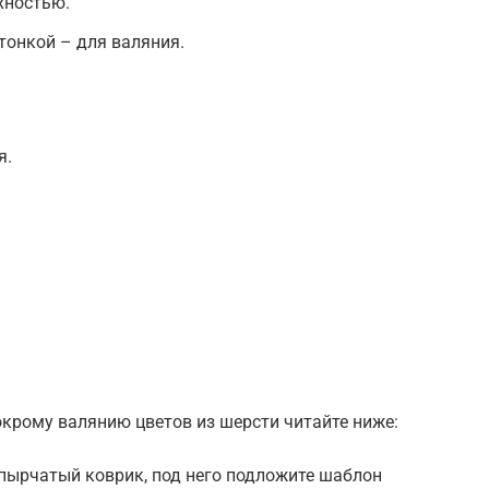
хностью.
тонкой – для валяния.
я.
крому валянию цветов из шерсти читайте ниже:
упырчатый коврик, под него подложите шаблон