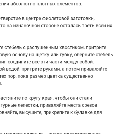
чения абсолютно плотных элементов.
тверстие в центре фиолетовой заготовки,
что на изнаночной стороне осталась треть всей их
те стебель с распушенным хвостиком, притрите
овую основу на щетку или губку, оберните стебель
ия соедините все эти части между собой.
ой водой, притрите руками, а потом приваляйте
ех пор, пока размер цветка существенно
.
астяните по кругу края, чтобы они стали
урные лепестки, приваляйте места срезов
вняйте, высушите, прикрепите к булавке для