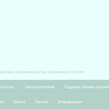
 оригами, вышивка, шитье, рисование и прочее
кеты из…
Бисероплетение
Подарки своими рукам
ми
Шитье
Прочее
Информация