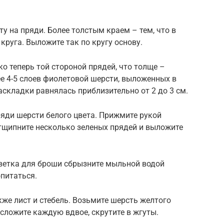
у на пряди. Более толстым краем – тем, что в
круга. Выложите так по кругу основу.
о теперь той стороной прядей, что толще –
нее 4-5 слоев фиолетовой шерсти, выложенных в
складки равнялась приблизительно от 2 до 3 см.
яди шерсти белого цвета. Прижмите рукой
Отщипните несколько зеленых прядей и выложите
ветка для броши сбрызните мыльной водой
опитаться.
кже лист и стебель. Возьмите шерсть желтого
, сложите каждую вдвое, скрутите в жгуты.