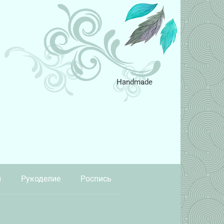
Handmade
и
Рукоделие
Роспись