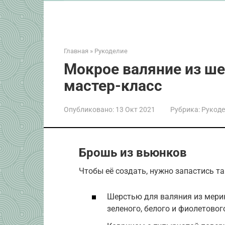
Главная
»
Рукоделие
Мокрое валяние из ше
мастер-класс
Опубликовано:
13 Окт 2021
Рубрика:
Рукоде
Брошь из вьюнков
Чтобы её создать, нужно запастись т
Шерстью для валяния из мерин
зеленого, белого и фиолетовог