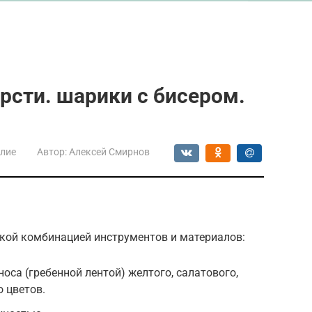
рсти. шарики с бисером.
лие
Автор:
Алексей Смирнов
акой комбинацией инструментов и материалов:
оса (гребенной лентой) желтого, салатового,
о цветов.