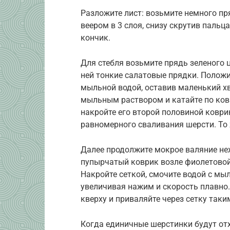
Разложите лист: возьмите немного пр
веером в 3 слоя, снизу скрутив пальц
кончик.
Для стебля возьмите прядь зеленого ц
ней тонкие салатовые прядки. Положи
мыльной водой, оставив маленький хв
мыльным раствором и катайте по ков
накройте его второй половиной коври
равномерного сваливания шерсти. То 
Далее продолжите мокрое валяние не
пупырчатый коврик возле фиолетовой
Накройте сеткой, смочите водой с мы
увеличивая нажим и скорость плавно.
кверху и приваляйте через сетку таки
Когда единичные шерстинки будут отх