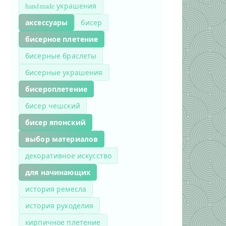
handmade украшения
аксессуары
бисер
бисерное плетение
бисерные браслеты
бисерные украшения
бисероплетение
бисер чешский
бисер японский
выбор материалов
декоративное искусство
для начинающих
история ремесла
история рукоделия
кирпичное плетение