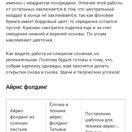
именно с квадратом посередине. Отличие этой работы
от остальных заключается в том, что центральный
квадрат в конце не заклеивается, так как фоновая
бумага имеет бордовый цвет, то серединка остается
пустой. Красиво смотрится поделка еще и за счет
смещения нижней и верхней основы. По углам
наклеивают цветочки.
Как видите, работа не слишком сложная, но
увлекательная. Поэтому будьте готовы к тому, что,
собрав картинку однажды, вам захочется делать
открытки снова и снова. Удачи и творческих успехов!
Айрис фолдинг
Ёлочка в
Айрис-
технике
Построение
фолдинг из
айрис
шаблона для
осенних
фолдинг
В
техники айрис-…
листьев
Татьяна
s