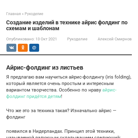
Главная
»
Рукоделие
Создание изделий в технике айрис фолдинг по
схемам и шаблонам
Опубликовано:
13 Окт 2021
Рукоделие
Алексей Смирнов
Айрис-фолдинг из листьев
Я предлагаю вам научиться айрис-фолдингу (iris folding),
который является очень простым и интересным
вариантом творчества. Особенно по нраву
айрис-
фолдинг придётся детям
!
Что же это за техника такая? Изначально айрис —
фолдинг
появился в Нидерландах. Принцип этой техники,
называемой радужным складыванием следующий: