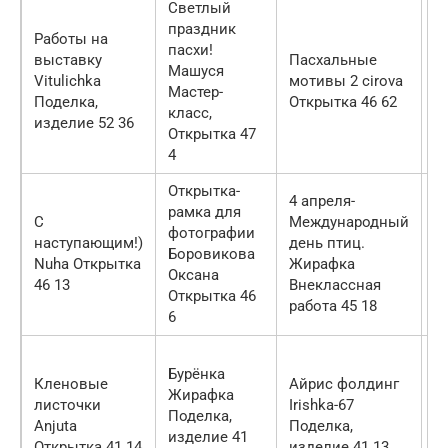
Светлый
праздник
Работы на
С
пасхи!
выставку
Пасхальные
с
Машуся
Vitulichka
мотивы 2 cirova
Г
Мастер-
Поделка,
Открытка 46 62
К
класс,
изделие 52 36
р
Открытка 47
4
Открытка-
В
4 апреля-
рамка для
л
С
Международный
фотографии
k
наступающим!)
день птиц.
Боровикова
К
Nuha Открытка
Жирафка
Оксана
р
46 13
Внеклассная
Открытка 46
М
работа 45 18
6
3
Г
Бурёнка
с
Кленовые
Айрис фолдинг
Жирафка
(
листочки
Irishka-67
Поделка,
С
Anjuta
Поделка,
изделие 41
Д
Открытка 41 14
изделие 41 13