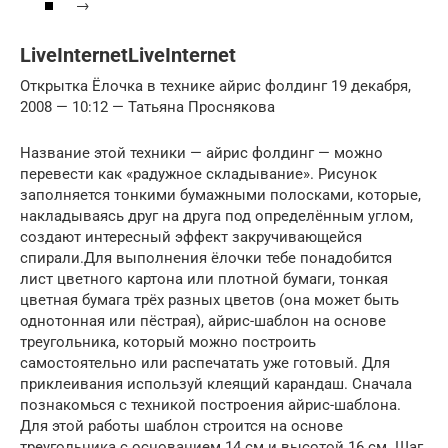
→
LiveInternetLiveInternet
Открытка Ёлочка в технике айрис фолдинг 19 декабря,
2008 — 10:12 — Татьяна Проснякова
Название этой техники — айрис фолдинг — можно
перевести как «радужное складывание». Рисунок
заполняется тонкими бумажными полосками, которые,
накладываясь друг на друга под определённым углом,
создают интересный эффект закручивающейся
спирали.Для выполнения ёлочки тебе понадобится
лист цветного картона или плотной бумаги, тонкая
цветная бумага трёх разных цветов (она может быть
однотонная или пёстрая), айрис-шаблон на основе
треугольника, который можно построить
самостоятельно или распечатать уже готовый. Для
приклеивания используй клеящий карандаш. Сначала
познакомься с техникой построения айрис-шаблона.
Для этой работы шаблон строится на основе
треугольника с основанием 14 см и высотой 16 см. Шаг