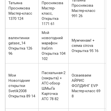
Татьяна
Татьяна
Проснякова
к
Проснякова
Проснякова
Мастер-
и
Мастер-класс
Мастер-класс
класс,
991 26
1370 124
Открытка
1171 61
Мой
валентинки
новогодний
Л
Мужчинам! +
gatase_14
марафон
с
схема cirova
Открытка 126
IraGrin
с
Открытка 95 16
96
Открытка 104
О
102
С
Пасхальная-2
с
Мои
Осваеваем
(закрыта) +
л
Новогодние
АЙРИС
АТС-обзор
М
открытки
ФОЛДИНГ EVP
ШМыГа
П
Svetik2008
Мастер-класс 69
Карточка
о
Открытка 89 14
8
АТС 78 82
Ф
5