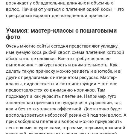
возникает у обладательниц длинных и объемных
волос. Начинают учиться с плетения одной косы – это
прекрасный вариант для ежедневной прически.
Учимся: мастер-классы с пошаговыми
фото
Очень многие сайты сегодня представляют укладку,
именуемую коса рыбий хвост, схема плетения которой
абсолютно не сложная. Все что требуется для ее
выполнения – аккуратность и внимательность. Как
делать такую прическу можно увидеть и в ютюбе, и в
других предлагаемых интернетом ресурсах. Мастер-
классы, видеосюжеты и фото-инструкции – это все
предоставляется ко вниманию новичков. Там
подскажут и как украсить плетение. Например, туго
заплетенная прическа не нуждается в украшении, так
как и без того является эффектной. Достаточно будет
воспользоваться неброской резинкой под тон волос. А
при свободном плетении волосы можно приукрасить
ленточками, шнурочками, стразами, перьями, красивой
заколкой, декоративными шпильками или пестрой