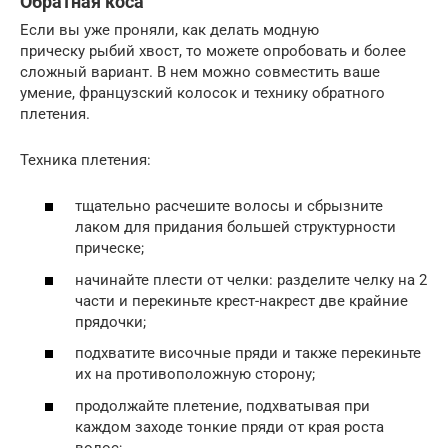
Обратная коса
Если вы уже проняли, как делать модную
прическу рыбий хвост, то можете опробовать и более
сложный вариант. В нем можно совместить ваше
умение, французский колосок и технику обратного
плетения.
Техника плетения:
тщательно расчешите волосы и сбрызните
лаком для придания большей структурности
прическе;
начинайте плести от челки: разделите челку на 2
части и перекиньте крест-накрест две крайние
прядочки;
подхватите височные пряди и также перекиньте
их на противоположную сторону;
продолжайте плетение, подхватывая при
каждом заходе тонкие пряди от края роста
волос;