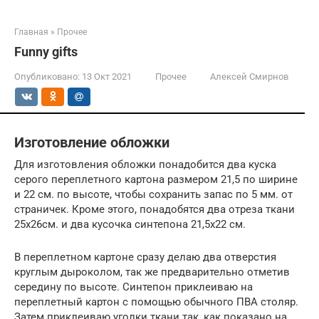
Главная
»
Прочее
Funny gifts
Опубликовано:
13 Окт 2021
Прочее
Алексей Смирнов
Изготовление обложки
Для изготовления обложки понадобится два куска
серого переплетного картона размером 21,5 по ширине
и 22 см. по высоте, чтобы сохранить запас по 5 мм. от
страничек. Кроме этого, понадобятся два отреза ткани
25х26см. и два кусочка синтепона 21,5х22 см.
В переплетном картоне сразу делаю два отверстия
круглым дыроколом, так же предварительно отметив
середину по высоте. Синтепон приклеиваю на
переплетный картон с помощью обычного ПВА столяр.
Затем приклеиваю уголки ткани так, как показано на