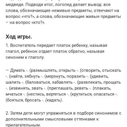
медведя. Подводя итог, логопед делает вывод: все
слова, обозначающие неживые предметы, отвечают на
вопрос «что?», а слова, обозначающие живые предметы
– на вопрос «кто?».
Ход игры.
1. Воспитатель передает платок ребенку, называя
глагол, ребенок отдает платок обратно, называя
синоним к глаголу.
— Думать -. (размышлять, открыть -. (отворить, отыскать
-. (найти, зябнуть -. (мерзнуть, поразить -. (удивить,
шалить -. (баловаться, забавлять -. (развлекать, прощать
-. (извинять, звать -. (приглашать, реветь -. (плакать,
мчаться -. (нестись, вертеться -. (крутиться, опасаться -.
(бояться, бросать -.
(кидать)
.
2. Затем дети могут упражняться в подборе синонимов с
дополнительными смысловыми оттенками к
прилагательным.