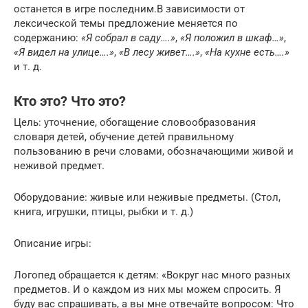
останется в игре последним.В зависимости от
лексической темы предложение меняется по
содержанию:
«Я собрал в саду….»
,
«Я положил в шкаф…»
,
«Я видел на улице….»
,
«В лесу живет….»
,
«На кухне есть….»
и т. д.
Кто это? Что это?
Цель: уточнение, обогащение словообразования
словаря детей, обучение детей правильному
пользованию в речи словами, обозначающими живой и
неживой предмет.
Оборудование: живые или неживые предметы. (Стол,
книга, игрушки, птицы, рыбки и т. д.)
Описание игры:
Логопед обращается к детям: «Вокруг нас много разных
предметов. И о каждом из них мы можем спросить. Я
буду вас спрашивать, а вы мне отвечайте вопросом: Что