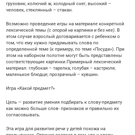
грузовик; колючий ж, холодный снег, высокий –
человек, стеклянный – стакан.
Возможно проведение игры на материале конкретной
лексической темы
(с опорой на картинки и без нее)
. В
этом случае взрослый договаривается с ребенком о
том, что ему нужно придумывать слова по
определенной теме (к примеру, по теме
«Посуда»
). При
этом на наборном полотне могут быть представлены
соответствующие картинки.Примерный лексический
материал: глубокая – тарелка; голубая – кастрюля;
маленькое блюдце; прозрачный – кувшин.
Игра
«Какой предмет?»
Цель — развитие умения подбирать к слову-предмету
как можно больше слов- признаков и правильно их
согласовывать.
Эта игра для развития речи у детей похожа на
предыдущую. Отличие состоит в том, что к слову-