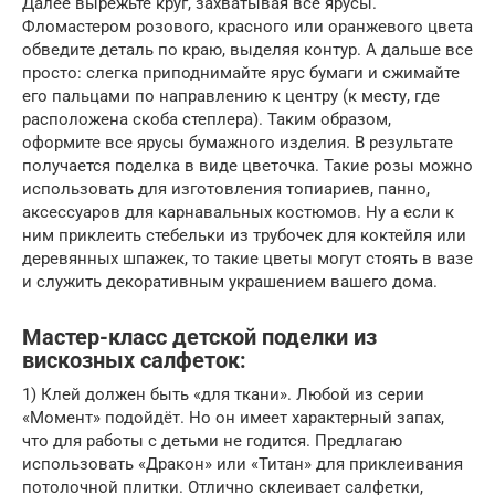
Далее вырежьте круг, захватывая все ярусы.
Фломастером розового, красного или оранжевого цвета
обведите деталь по краю, выделяя контур. А дальше все
просто: слегка приподнимайте ярус бумаги и сжимайте
его пальцами по направлению к центру (к месту, где
расположена скоба степлера). Таким образом,
оформите все ярусы бумажного изделия. В результате
получается поделка в виде цветочка. Такие розы можно
использовать для изготовления топиариев, панно,
аксессуаров для карнавальных костюмов. Ну а если к
ним приклеить стебельки из трубочек для коктейля или
деревянных шпажек, то такие цветы могут стоять в вазе
и служить декоративным украшением вашего дома.
Мастер-класс детской поделки из
вискозных салфеток:
1) Клей должен быть «для ткани». Любой из серии
«Момент» подойдёт. Но он имеет характерный запах,
что для работы с детьми не годится. Предлагаю
использовать «Дракон» или «Титан» для приклеивания
потолочной плитки. Отлично склеивает салфетки,