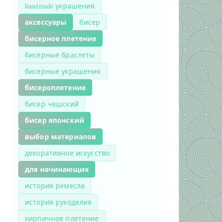
handmade украшения
аксессуары
бисер
бисерное плетение
бисерные браслеты
бисерные украшения
бисероплетение
бисер чешский
бисер японский
выбор материалов
декоративное искусство
для начинающих
история ремесла
история рукоделия
кирпичное плетение