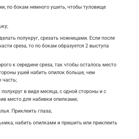
и, по бокам немного ушить, чтобы туловище
шку;
делать полукруг, срезать ножницами. Если после
части среза, то по бокам образуется 2 выступа
орого к середине среза, так чтобы осталось место
тороны ушей набить опилок больше, чем
 часть;
полукруг в виде месяца, с одной стороны и с
вив место для набивки опилками;
лья. Приклеить глаза;
ьника, набить опилками и пришить или приклеить