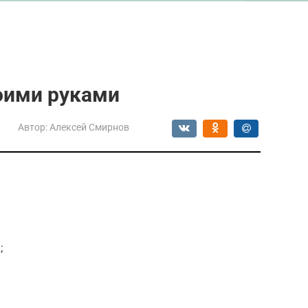
оими руками
Автор:
Алексей Смирнов
;