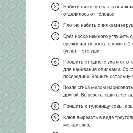
Набить нижнюю часть опилкам
отделялось от головы;
Плотно набить опилками игру
Срез носка немного углубить с
срезки части носка сложить 2 
(угла) – это уши;
Прошить от одного уха и от вт
для набивания опилками. Со с
посередине. Зашить остальную
Возле сгиба мелом нарисовать 
другой. Вырезать, сшить, оста
Пришить к туловищу совы, кры
Клюв вырезать в виде треугол
между глаз;