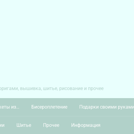
 оригами, вышивка, шитье, рисование и прочее
кеты из…
Бисероплетение
Подарки своими рукам
ми
Шитье
Прочее
Информация