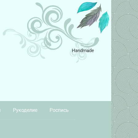
Handmade
и
Рукоделие
Роспись