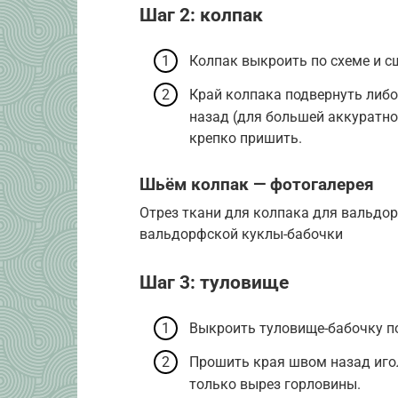
Шаг 2: колпак
Колпак выкроить по схеме и с
Край колпака подвернуть либо
назад (для большей аккуратно
крепко пришить.
Шьём колпак — фотогалерея
Отрез ткани для колпака для вальдо
вальдорфской куклы-бабочки
Шаг 3: туловище
Выкроить туловище-бабочку по
Прошить края швом назад игол
только вырез горловины.