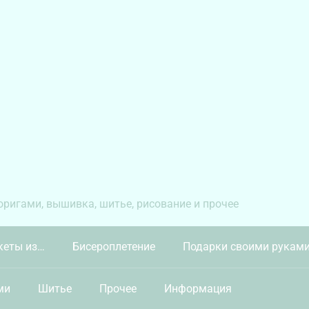
 оригами, вышивка, шитье, рисование и прочее
кеты из…
Бисероплетение
Подарки своими рукам
ми
Шитье
Прочее
Информация