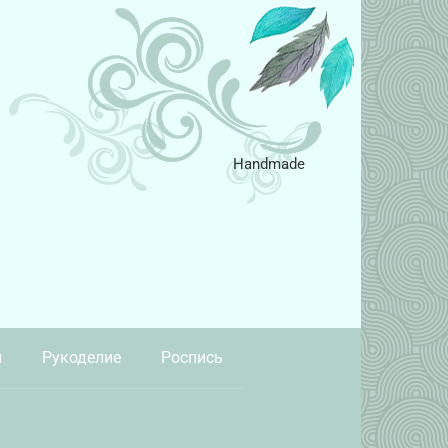
Handmade
и
Рукоделие
Роспись