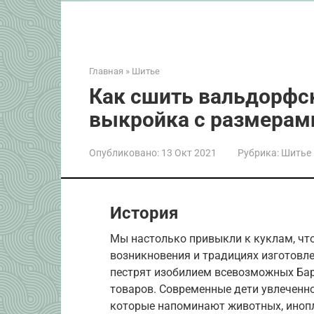
Главная
»
Шитье
Как сшить вальдорфс
выкройка с размерами
Опубликовано:
13 Окт 2021
Рубрика:
Шитье
История
Мы настолько привыкли к куклам, чт
возникновения и традициях изготовле
пестрят изобилием всевозможных Барб
товаров. Современные дети увлеченно
которые напоминают животных, инопла