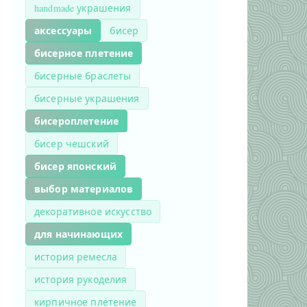
handmade украшения
аксессуары
бисер
бисерное плетение
бисерные браслеты
бисерные украшения
бисероплетение
бисер чешский
бисер японский
выбор материалов
декоративное искусство
для начинающих
история ремесла
история рукоделия
кирпичное плетение