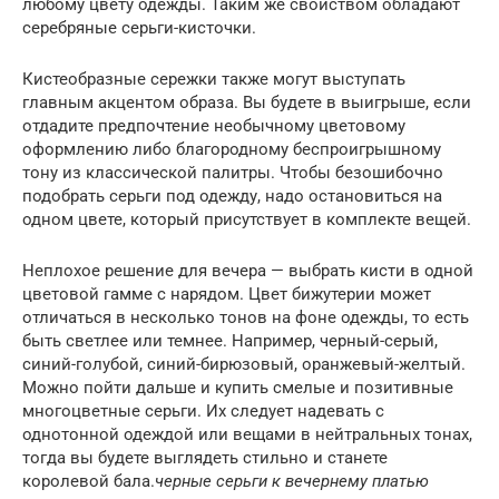
любому цвету одежды. Таким же свойством обладают
серебряные серьги-кисточки.
Кистеобразные сережки также могут выступать
главным акцентом образа. Вы будете в выигрыше, если
отдадите предпочтение необычному цветовому
оформлению либо благородному беспроигрышному
тону из классической палитры. Чтобы безошибочно
подобрать серьги под одежду, надо остановиться на
одном цвете, который присутствует в комплекте вещей.
Неплохое решение для вечера — выбрать кисти в одной
цветовой гамме с нарядом. Цвет бижутерии может
отличаться в несколько тонов на фоне одежды, то есть
быть светлее или темнее. Например, черный-серый,
синий-голубой, синий-бирюзовый, оранжевый-желтый.
Можно пойти дальше и купить смелые и позитивные
многоцветные серьги. Их следует надевать с
однотонной одеждой или вещами в нейтральных тонах,
тогда вы будете выглядеть стильно и станете
королевой бала.
черные серьги к вечернему платью