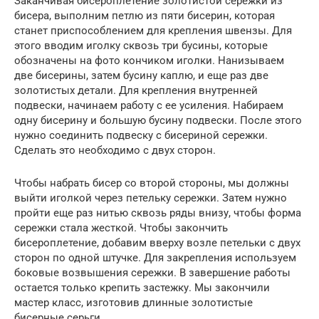
Заканчивая бисероплетение золотистой сережки из
бисера, выполним петлю из пяти бисерин, которая
станет приспособлением для крепления швензы. Для
этого вводим иголку сквозь три бусины, которые
обозначены на фото кончиком иголки. Нанизываем
две бисерины, затем бусину каплю, и еще раз две
золотистых детали. Для крепления внутренней
подвески, начинаем работу с ее усиления. Набираем
одну бисерину и большую бусину подвески. После этого
нужно соединить подвеску с бисериной сережки.
Сделать это необходимо с двух сторон.
Чтобы набрать бисер со второй стороны, мы должны
выйти иголкой через петельку сережки. Затем нужно
пройти еще раз нитью сквозь ряды внизу, чтобы форма
сережки стала жесткой. Чтобы закончить
бисероплетение, добавим вверху возле петельки с двух
сторон по одной штучке. Для закрепления используем
боковые возвышения сережки. В завершение работы
остается только крепить застежку. Мы закончили
мастер класс, изготовив длинные золотистые
бисерные серьги.