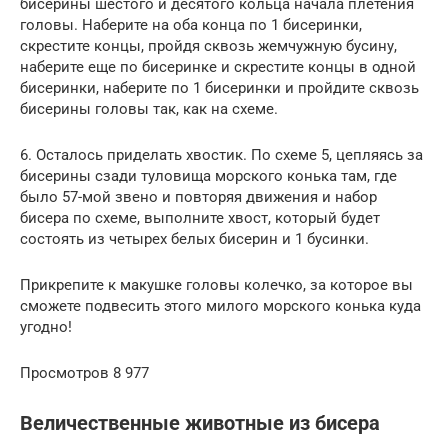
бисерины шестого и десятого кольца начала плетения
головы. Наберите на оба конца по 1 бисеринки,
скрестите концы, пройдя сквозь жемчужную бусину,
наберите еще по бисеринке и скрестите концы в одной
бисеринки, наберите по 1 бисеринки и пройдите сквозь
бисерины головы так, как на схеме.
6. Осталось приделать хвостик. По схеме 5, цепляясь за
бисерины сзади туловища морского конька там, где
было 57-мой звено и повторяя движения и набор
бисера по схеме, выполните хвост, который будет
состоять из четырех белых бисерин и 1 бусинки.
Прикрепите к макушке головы колечко, за которое вы
сможете подвесить этого милого морского конька куда
угодно!
Просмотров 8 977
Величественные животные из бисера