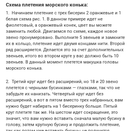
Схема плетения морского конька:
1. Начинаем плетение с трех бисерин 2 оранжевые и 1
белая схема рис. 1. В данном примере идет не
фиолетовый, а оранжевый конек, цвет вы можете
заменить любой. Двигаемся по схеме, каждое новое
звено пронумеровано. Выполните 5 звеньев и замкните
их в кольцо, плетение идет двумя концами нити. Второй
ряд расширяется. Делается это за счет дополнительных
звеньев, итого во втором круге у вас должно быть 10
звеньев. В данный момент плетется макушка головы
морского конька.
2. Третий круг идет без расширений, но 18 и 20 звено
плетется с черными бусинками — глазками, так что не
забудьте их нанизать. Четвертый круг идет без
расширений, а вот в пятом вместо трех набранных, вам
нужно будет набирать на 1 бисеринку больше. Пятый
круг плетите так же. На шестом идет сокращение, это
значит, что вам нужно вставить сначала малую бусину в
голову, затем крупную бусину и продолжить плетение,
так как потом уже вставить бусины не получится.