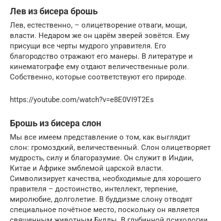
Лев из бисера брошь
Лев, естественно, – олицетворение отваги, мощи,
власти. Недаром же он царём зверей зовётся. Ему
присущи все черты мудрого управителя. Его
благородство отражают его манеры. В литературе и
кинематографе ему отдают величественные роли.
Собственно, которые соответствуют его природе.
https://youtube.com/watch?v=e8E0VI9T2Es
Брошь из бисера слон
Мы все имеем представление о том, как выглядит
слон: громоздкий, величественный. Слон олицетворяет
мудрость, силу и благоразумие. Он служит в Индии,
Китае и Африке эмблемой царской власти.
Символизирует качества, необходимые для хорошего
правителя – достоинство, интеллект, терпение,
миролюбие, долголетие. В буддизме слону отводят
специальное почётное место, поскольку он является
священным животным Будды. В глубинной психологии