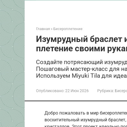
Главная
»
Бисероплетение
Изумрудный браслет и
плетение своими рук
Создайте потрясающий изумрудн
Пошаговый мастер-класс для н
Используем Miyuki Tila для идеа
Опубликовано:
22 Июн 2026
Рубрика:
Бисер
Добро пожаловать в мир бисероплете
восхитительный изумрудный браслет, 
кристаллов. Этот проект идеально по