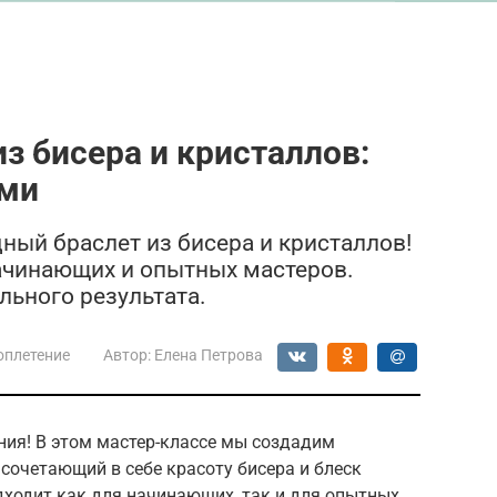
з бисера и кристаллов:
ами
ый браслет из бисера и кристаллов!
ачинающих и опытных мастеров.
льного результата.
оплетение
Автор:
Елена Петрова
ния! В этом мастер-классе мы создадим
сочетающий в себе красоту бисера и блеск
дходит как для начинающих, так и для опытных