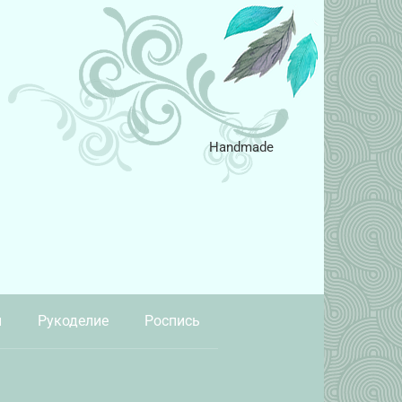
Handmade
и
Рукоделие
Роспись