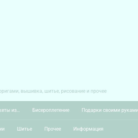
 оригами, вышивка, шитье, рисование и прочее
кеты из…
Бисероплетение
Подарки своими рукам
ми
Шитье
Прочее
Информация