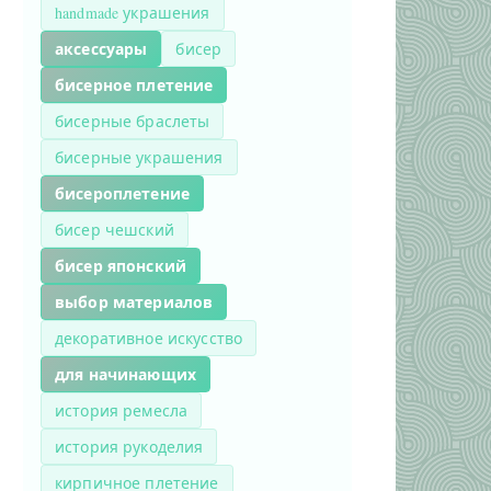
handmade украшения
аксессуары
бисер
бисерное плетение
бисерные браслеты
бисерные украшения
бисероплетение
бисер чешский
бисер японский
выбор материалов
декоративное искусство
для начинающих
история ремесла
история рукоделия
кирпичное плетение