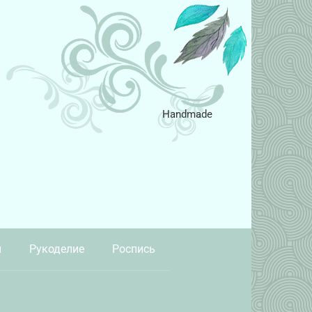
Handmade
и
Рукоделие
Роспись