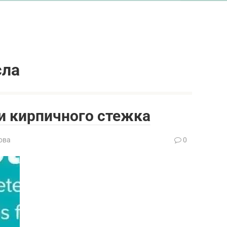
сла
и кирпичного стежка
ова
0