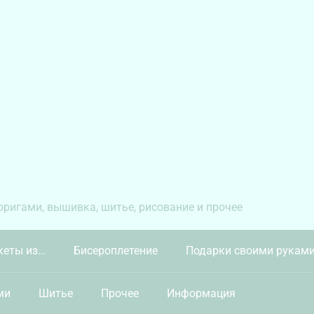
 оригами, вышивка, шитье, рисование и прочее
кеты из…
Бисероплетение
Подарки своими рукам
ми
Шитье
Прочее
Информация