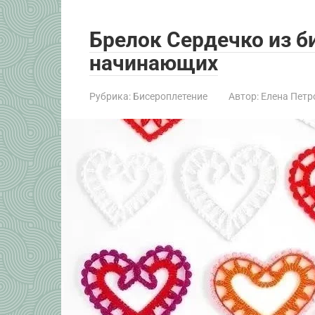
Брелок Сердечко из б
начинающих
Рубрика:
Бисероплетение
Автор:
Елена Петр