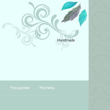
Handmade
и
Рукоделие
Роспись