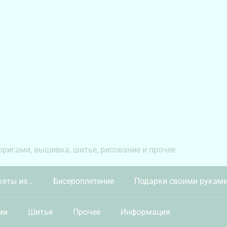
 оригами, вышивка, шитье, рисование и прочее
кеты из…
Бисероплетение
Подарки своими рукам
ми
Шитье
Прочее
Информация