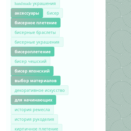
handmade украшения
аксессуары
бисер
бисерное плетение
бисерные браслеты
бисерные украшения
бисероплетение
бисер чешский
бисер японский
выбор материалов
декоративное искусство
для начинающих
история ремесла
история рукоделия
кирпичное плетение