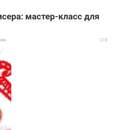
исера: мастер-класс для
ова
0