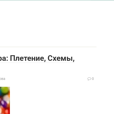
ра: Плетение, Схемы,
ова
0