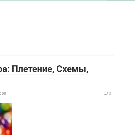
ра: Плетение, Схемы,
ова
0