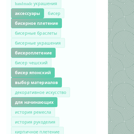
handmade украшения
аксессуары
бисер
бисерное плетение
бисерные браслеты
бисерные украшения
бисероплетение
бисер чешский
бисер японский
выбор материалов
декоративное искусство
для начинающих
история ремесла
история рукоделия
кирпичное плетение