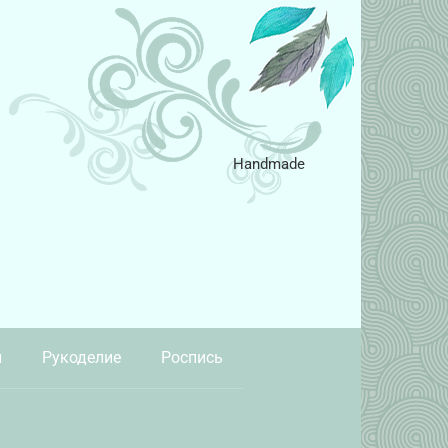
Handmade
и
Рукоделие
Роспись