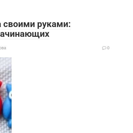
а своими руками:
начинающих
ова
0