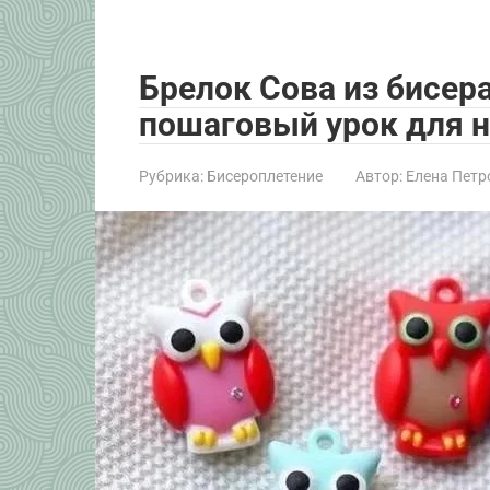
Брелок Сова из бисер
пошаговый урок для 
Рубрика:
Бисероплетение
Автор:
Елена Петр