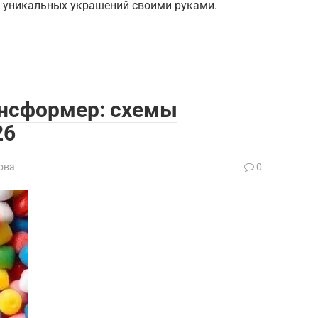
я уникальных украшений своими руками.
ансформер: схемы
26
ова
0