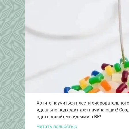
Хотите научиться плести очаровательног
идеально подходит для начинающих! Созд
вдохновляйтесь идеями в ВК!
Читать полностью