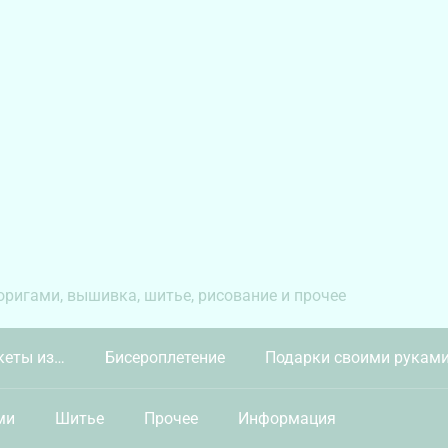
 оригами, вышивка, шитье, рисование и прочее
кеты из…
Бисероплетение
Подарки своими рукам
ми
Шитье
Прочее
Информация