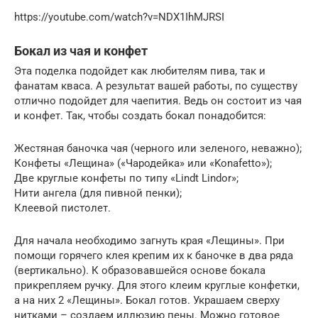
https://youtube.com/watch?v=NDX1IhMJRSI
Бокал из чая и конфет
Эта поделка подойдет как любителям пива, так и
фанатам кваса. А результат вашей работы, по существу
отлично подойдет для чаепития. Ведь он состоит из чая
и конфет. Так, чтобы создать бокал понадобится:
Жестяная баночка чая (черного или зеленого, неважно);
Конфеты «Лещина» («Чародейка» или «Konafetto»);
Две круглые конфеты по типу «Lindt Lindor»;
Нити ангела (для пивной пенки);
Клеевой пистолет.
Для начала необходимо загнуть края «Лещины». При
помощи горячего клея крепим их к баночке в два ряда
(вертикально). К образовавшейся основе бокала
прикрепляем ручку. Для этого клеим круглые конфетки,
а на них 2 «Лещины». Бокал готов. Украшаем сверху
нитками – создаем иллюзию пены. Можно готовое