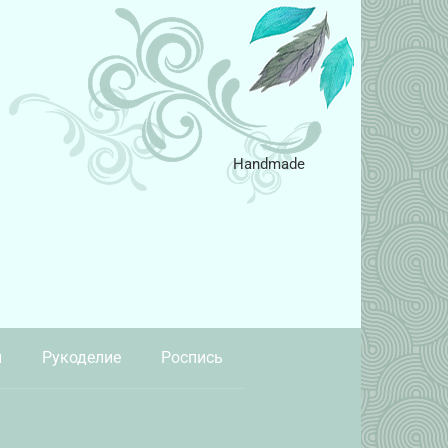
Handmade
и
Рукоделие
Роспись