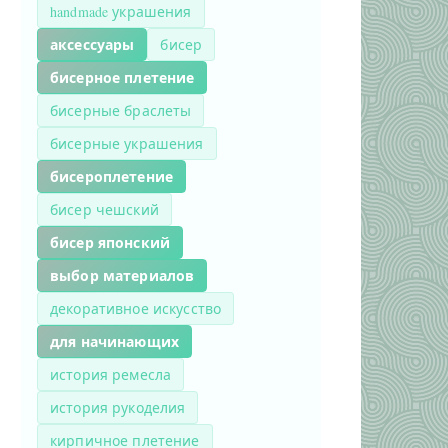
handmade украшения
аксессуары
бисер
бисерное плетение
бисерные браслеты
бисерные украшения
бисероплетение
бисер чешский
бисер японский
выбор материалов
декоративное искусство
для начинающих
история ремесла
история рукоделия
кирпичное плетение