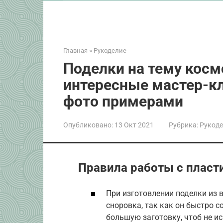
Главная
»
Рукоделие
Поделки на тему косм
интересные мастер-кл
фото примерами
Опубликовано:
13 Окт 2021
Рубрика:
Рукоде
Правила работы с плас
При изготовлении поделки из 
сноровка, так как он быстро с
большую заготовку, чтоб не и