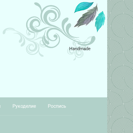
Handmade
и
Рукоделие
Роспись