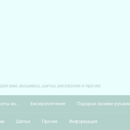
 оригами, вышивка, шитье, рисование и прочее
кеты из…
Бисероплетение
Подарки своими рукам
ми
Шитье
Прочее
Информация