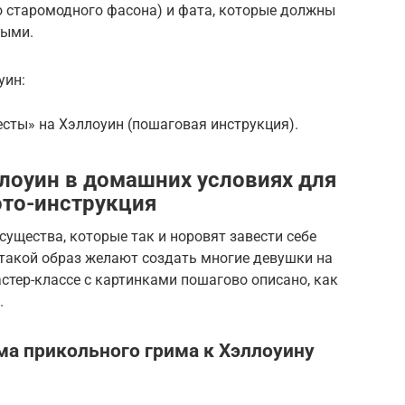
о старомодного фасона) и фата, которые должны
ными.
уин:
есты» на Хэллоуин (пошаговая инструкция).
лоуин в домашних условиях для
ото-инструкция
ущества, которые так и норовят завести себе
такой образ желают создать многие девушки на
тер-классе с картинками пошагово описано, как
.
ма прикольного грима к Хэллоуину