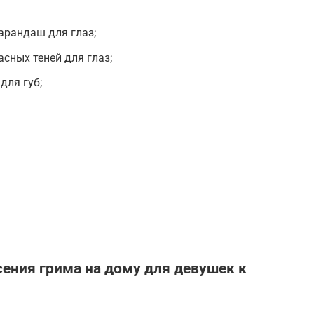
арандаш для глаз;
сных теней для глаз;
для губ;
сения грима на дому для девушек к