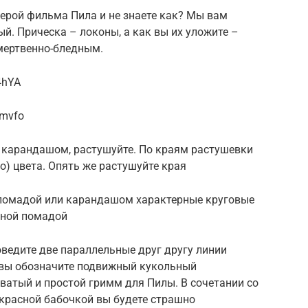
герой фильма Пила и не знаете как? Мы вам
й. Прическа – локоны, а как вы их уложите –
мертвенно-бледным.
4hYA
Pmvfo
 карандашом, растушуйте. По краям растушевки
о) цвета. Опять же растушуйте края
 помадой или карандашом характерные круговые
сной помадой
роведите две параллельные друг другу линии
вы обозначите подвижный кукольный
ватый и простой гримм для Пилы. В сочетании со
 красной бабочкой вы будете страшно