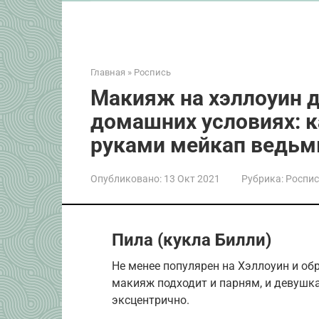
Главная
»
Роспись
Макияж на хэллоуин д
домашних условиях: к
руками мейкап ведьмы
Опубликовано:
13 Окт 2021
Рубрика:
Роспи
Пила (кукла Билли)
Не менее популярен на Хэллоуин и об
макияж подходит и парням, и девушк
эксцентрично.