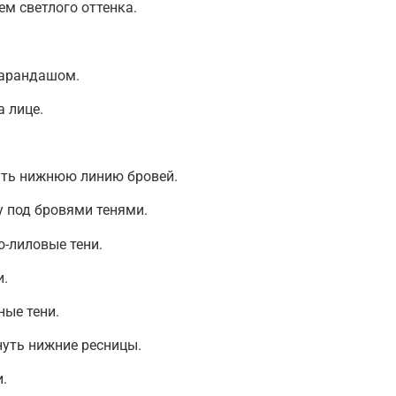
ем светлого оттенка.
карандашом.
 лице.
ть нижнюю линию бровей.
 под бровями тенями.
о-лиловые тени.
и.
ные тени.
уть нижние ресницы.
.