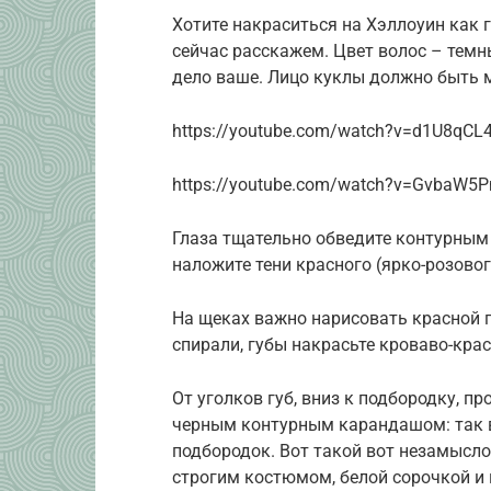
Хотите накраситься на Хэллоуин как 
сейчас расскажем. Цвет волос – темны
дело ваше. Лицо куклы должно быть 
https://youtube.com/watch?v=d1U8qCL
https://youtube.com/watch?v=GvbaW5
Глаза тщательно обведите контурным
наложите тени красного (ярко-розовог
На щеках важно нарисовать красной
спирали, губы накрасьте кроваво-кра
От уголков губ, вниз к подбородку, п
черным контурным карандашом: так 
подбородок. Вот такой вот незамысло
строгим костюмом, белой сорочкой и