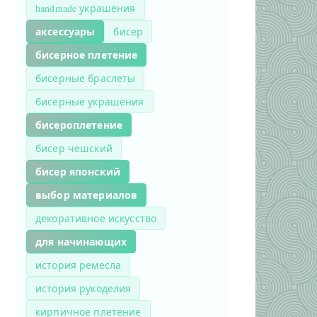
handmade украшения
аксессуары
бисер
бисерное плетение
бисерные браслеты
бисерные украшения
бисероплетение
бисер чешский
бисер японский
выбор материалов
декоративное искусство
для начинающих
история ремесла
история рукоделия
кирпичное плетение