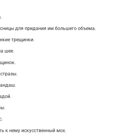
.
есницы для придания им большего объема.
нкие трещинки.
а шее.
ещинок.
 стразы.
рандаш.
адой.
бы.
с.
ть к нему искусственный мох.