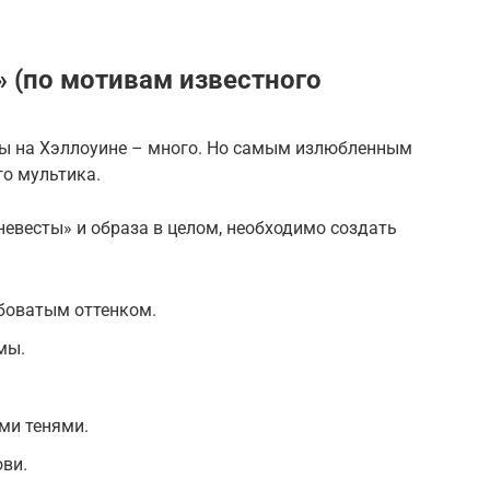
 (по мотивам известного
ты на Хэллоуине – много. Но самым излюбленным
го мультика.
невесты» и образа в целом, необходимо создать
убоватым оттенком.
мы.
ми тенями.
ви.