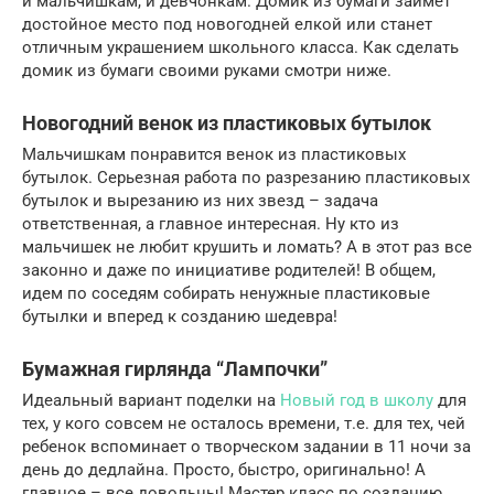
и мальчишкам, и девчонкам. Домик из бумаги займет
достойное место под новогодней елкой или станет
отличным украшением школьного класса. Как сделать
домик из бумаги своими руками смотри ниже.
Новогодний венок из пластиковых бутылок
Мальчишкам понравится венок из пластиковых
бутылок. Серьезная работа по разрезанию пластиковых
бутылок и вырезанию из них звезд – задача
ответственная, а главное интересная. Ну кто из
мальчишек не любит крушить и ломать? А в этот раз все
законно и даже по инициативе родителей! В общем,
идем по соседям собирать ненужные пластиковые
бутылки и вперед к созданию шедевра!
Бумажная гирлянда “Лампочки”
Идеальный вариант поделки на
Новый год в школу
для
тех, у кого совсем не осталось времени, т.е. для тех, чей
ребенок вспоминает о творческом задании в 11 ночи за
день до дедлайна. Просто, быстро, оригинально! А
главное – все довольны! Мастер класс по созданию