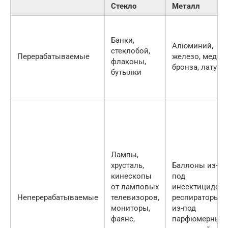
Стекло
Металл
Банки,
Алюминий,
стеклобой,
Перерабатываемые
железо, медь,
флаконы,
бронза, латунь
бутылки
Лампы,
хрусталь,
Баллоны из-
кинескопы
под
от ламповых
инсектицидов,
Неперерабатываемые
телевизоров,
респираторы
мониторы,
из-под
фаянс,
парфюмерных