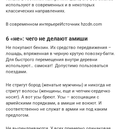
используют в современных и в некоторых
классических направлениях.
В современном интерьереИсточник hzcdn.com
6 «не»: чего не делают амиши
Не покупают бензин. Их средство передвижения –
лошадь, впряженная в черную крутую повозку-багги.
Для быстрого перемещения внутри деревни
используют… самокат! Допустимо пользоваться
поездами.
Не стригут бород (женатые мужчины) и никогда не
стригут волосы (женщины, еще и чепчик-сердечко
носят). А вот усы бреют. Усы – ассоциации с
армейскими порядками, а амиши не воюют. И
соответственно не служат в армии ни под каким
предлогом.
Не выпендриваются. У всех примерно одинаковая