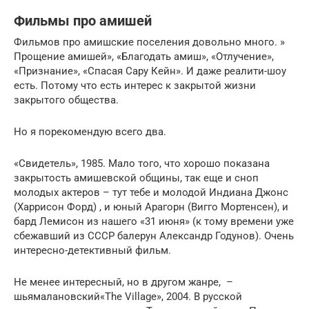
Фильмы про амишей
Фильмов про амишские поселения довольно много. »
Прощение амишей», «Благодать амиш», «Отлучение»,
«Признание», «Спасая Сару Кейн». И даже реалити-шоу
есть. Потому что есть интерес к закрытой жизни
закрытого общества.
Но я порекомендую всего два.
«Свидетель», 1985. Мало того, что хорошо показана
закрытость амишевской общины, так еще и сноп
молодых актеров – тут тебе и молодой Индиана Джонс
(Харрисон Форд) , и юный Арагорн (Вигго Мортенсен), и
бард Лемисон из нашего «31 июня» (к тому времени уже
сбежавший из СССР балерун Александр Годунов). Очень
интересно-детективный фильм.
Не менее интересный, но в другом жанре, –
шьямалановский«The Village», 2004. В русской