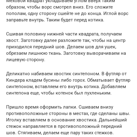
Меховой квадрат укладываем углом вверх таким
образом, чтобы ворс смотрел вниз. Его сложите
пополам, одну сторону сшейте не до конца. Иглой ворс
заправьте внутрь. Таким будет перед котика.
Сшивая половину нижней части квадрата, получаем
хвост. Заготовку далее разложите так, чтобы на центр
приходился передний шов. Делаем шов для ушек,
обрезаем лишнюю ткань. Заготовку выворачиваем на
лицевую сторону.
Деликатно набиваем хвостик синтепоном. В футляр от
Киндера кладем бусины либо горох. Обматывает футляр
синтепоном, вставляем его внутрь котика. Добавляем
синтепона еще, чтобы котенок был пухленьким.
Пришло время оформить лапки. Сшиваем внизу
противоположные стороны в местах, где сделаны швы.
Иголку вставляем в основание хвостика. Дальнейший
стежок направляется в противоположный передний
шов. Стягиваем, делаем еще пару таких стежков.