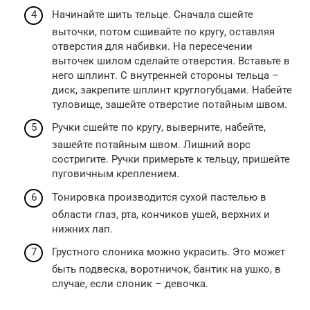
Начинайте шить тельце. Сначала сшейте
выточки, потом сшивайте по кругу, оставляя
отверстия для набивки. На пересечении
выточек шилом сделайте отверстия. Вставьте в
него шплинт. С внутренней стороны тельца –
диск, закрепите шплинт круглогубцами. Набейте
туловище, зашейте отверстие потайным швом.
Ручки сшейте по кругу, выверните, набейте,
зашейте потайным швом. Лишний ворс
состригите. Ручки примерьте к тельцу, пришейте
пуговичным креплением.
Тонировка производится сухой пастелью в
области глаз, рта, кончиков ушей, верхних и
нижних лап.
Грустного слоника можно украсить. Это может
быть подвеска, воротничок, бантик на ушко, в
случае, если слоник – девочка.