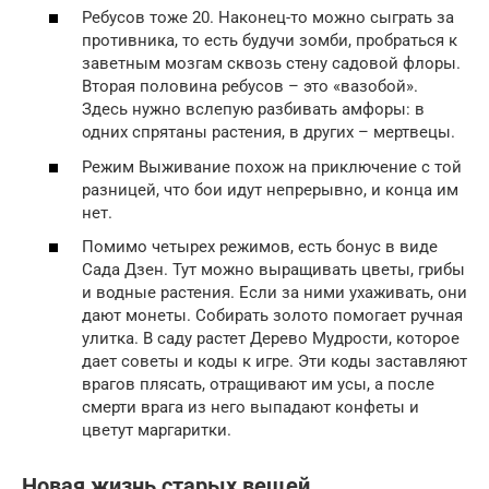
Ребусов тоже 20. Наконец-то можно сыграть за
противника, то есть будучи зомби, пробраться к
заветным мозгам сквозь стену садовой флоры.
Вторая половина ребусов – это «вазобой».
Здесь нужно вслепую разбивать амфоры: в
одних спрятаны растения, в других – мертвецы.
Режим Выживание похож на приключение с той
разницей, что бои идут непрерывно, и конца им
нет.
Помимо четырех режимов, есть бонус в виде
Сада Дзен. Тут можно выращивать цветы, грибы
и водные растения. Если за ними ухаживать, они
дают монеты. Собирать золото помогает ручная
улитка. В саду растет Дерево Мудрости, которое
дает советы и коды к игре. Эти коды заставляют
врагов плясать, отращивают им усы, а после
смерти врага из него выпадают конфеты и
цветут маргаритки.
Новая жизнь старых вещей