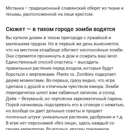
Мотанка – традиционный славянский оберег из ткани и
тесьмы, расположенной на лице крестом.
Сюжет — в тихом городе зомби водятся
Вы купили домик в тихом пригороде с лужайкой и
маленьким прудом. Но в первый же день выясняется,
что на местном кладбище обитают неспокойные зомби.
Они стремятся проникнуть в дом и сожрать ваш мозг.
Единственный способ спастись – высадить
правильные растения перед входом, которые будут
бороться с мертвяками. Plants vs. Zombies подкупает
двумя моментами. Во-первых, сразу видно, что игра
сделана с душой и отличным чувством юмора. Зомби
периодически шлют вам забавные записки, а сосед
Дэйв – безумный, но чертовски харизматичный парень.
Порой начинаешь подозревать его в сговоре с нежитью,
но вообще он дает дельные советы и продает
полезные штуки: уникальные растения, удобрения и т.д.
В игре нет персонажей «без лица», здесь каждый со
своим характером. Во-вторых, авторы придумали