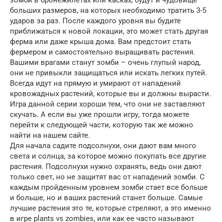
зомби в бронежилетах или касках, будут и чудовище
больших размеров, на которых необходимо тратить 3-5
ударов за раз. После каждого уровня вы будите
приближаться к новой локации, это может стать другая
ферма или даже крыша дома. Вам предстоит стать
фермером и самостоятельно выращивать растения.
Вашими врагами станут зомби – очень глупый народ,
они не привыкли защищаться или искать легких путей.
Всегда идут на прямую и умирают от нападений
кровожадных растений, которые вы и должны вырасти.
Игра данной серии хороши тем, что они не заставляют
скучать. А если вы уже прошли игру, тогда можете
перейти к следующей части, которую так же можно
найти на нашем сайте.
Для начала садите подсолнухи, они дают вам много
света и солнца, за которое можно покупать все другие
растения. Подсолнухи нужно охранять, ведь они дают
только свет, но не защитят вас от нападений зомби. С
каждым пройденным уровнем зомби стает все больше
и больше, но и ваших растений станет больше. Самые
лучшие растения это те, которые стреляют, а это именно
в игре plants vs zombies, или как ее часто называют