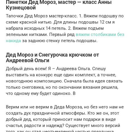
Пинетки Дед Мороз, мастер — класс Анны
Кузнецовой
Тапочки Дед Мороз мастер-класс. 1. Вяжем подошву по
схеме красной нитью. Для длины подошвы 12 см я
набрала исходных 14 петель. 2. Вяжем подъем
зелеными нитками. Первый ряд
вяжем столбиками без
накида
за заднюю стенку петель подошвы.
Дед Мороз и Снегурочка крючком от
Андреевой Ольги
Добрый день всем! Я – Андреева Ольга. Спешу
выставить на конкурс еще один комплект, а точнее,
новогоднюю композицию. Сначала была идея связать
только снеговика, но по окончании вязания решила,
что одному ему будет одиноко. В
Верим или не верим в Деда Мороза, но без него нам не
создать дух праздничной атмосферы. Кто же он, этот
добрый дед, который приносит нам подарки в виде
счастья, радости и надежд? Существует много версий
того, как он стал неотъемлемой частью праздника.