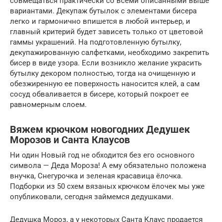
совмещаться практически со всеми описанными выше
вариантами. Декупаж бутылок с элементами бисера
легко и гармонично впишется в любой интерьер, и
главный критерий будет зависеть только от цветовой
гаммы украшений. На подготовленную бутылку,
декупажированную салфетками, необходимо закрепить
бисер в виде узора. Если возникло желание украсить
бутылку декором полностью, тогда на очищенную и
обезжиренную ее поверхность наносится клей, а сам
сосуд обваливается в бисере, который покроет ее
равномерным слоем.
Вяжем крючком новогодних Дедушек
Морозов и Санта Клаусов
Ни один Новый год не обходится без его основного
символа — Деда Мороза! А ему обязательно положена
внучка, Снегурочка и зеленая красавица ёлочка.
Подборки из 50 схем вязаных крючком ёлочек мы уже
опубликовали, сегодня займемся дедушками.
Дедушка Мороз, а у некоторых Санта Клаус продается