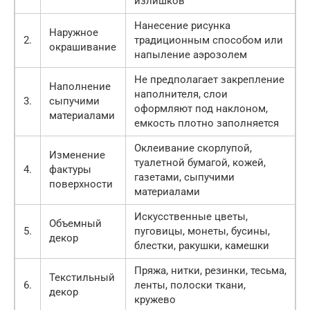
излишков
Нанесение рисунка
Наружное
2.
традиционным способом или
окрашивание
напыление аэрозолем
Не предполагает закрепление
Наполнение
наполнителя, слои
3.
сыпучими
оформляют под наклоном,
материалами
емкость плотно заполняется
Оклеивание скорлупой,
Изменение
туалетной бумагой, кожей,
4.
фактуры
газетами, сыпучими
поверхности
материалами
Искусственные цветы,
Объемный
5.
пуговицы, монеты, бусины,
декор
блестки, ракушки, камешки
Пряжа, нитки, резинки, тесьма,
Текстильный
6.
ленты, полоски ткани,
декор
кружево