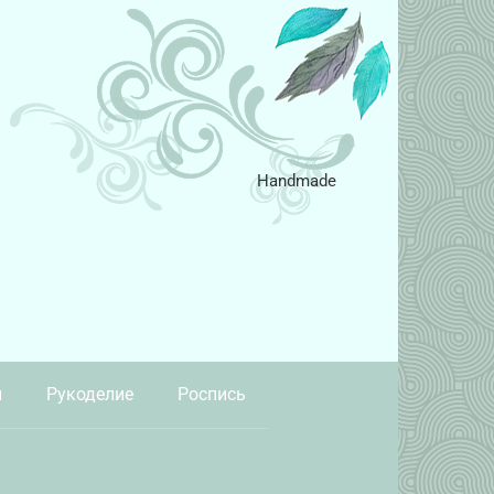
Handmade
и
Рукоделие
Роспись