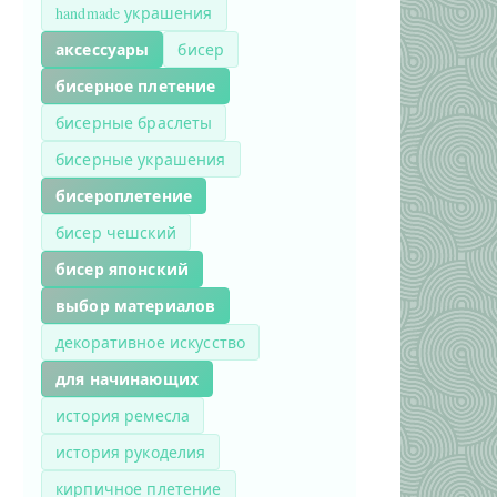
handmade украшения
аксессуары
бисер
бисерное плетение
бисерные браслеты
бисерные украшения
бисероплетение
бисер чешский
бисер японский
выбор материалов
декоративное искусство
для начинающих
история ремесла
история рукоделия
кирпичное плетение