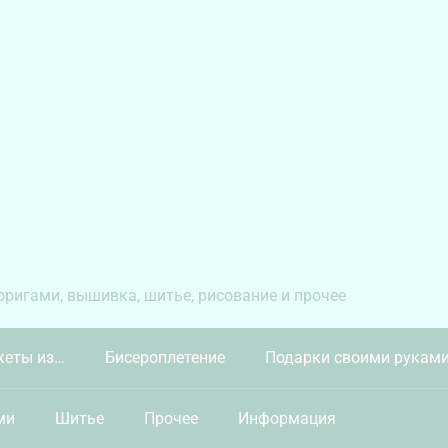
 оригами, вышивка, шитье, рисование и прочее
кеты из…
Бисероплетение
Подарки своими рукам
ми
Шитье
Прочее
Информация