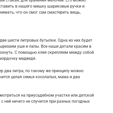
й стакан, для хранения мелочей. Его можно
 ставить в нашего мишку шариковые ручки и
нимать, что он смог сам смастерить вещь,
две шести литровых бутылки. Одна из них будет
вырезаем уши и лапы. Все наши детали красим в
сохнуть. С помощью клея скрепляем между собой
 мордочку медведя.
р два литра, по такому же принципу можно
чится целая семья косолапых, мама и два
мотреться на приусадебном участке или детской
 с ней ничего не случится при разных погодных