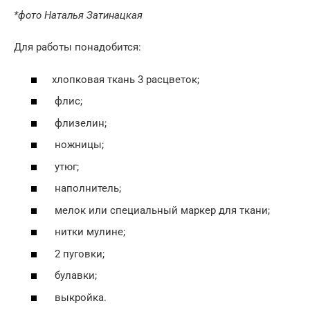
*фото Наталья Затинацкая
Для работы понадобится:
хлопковая ткань 3 расцветок;
флис;
флизелин;
ножницы;
утюг;
наполнитель;
мелок или специальный маркер для ткани;
нитки мулине;
2 пуговки;
булавки;
выкройка.