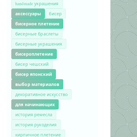
handmade украшения
аксессуары
бисер
бисерное плетение
бисерные браслеты
бисерные украшения
бисероплетение
бисер чешский
бисер японский
выбор материалов
декоративное искусство
для начинающих
история ремесла
история рукоделия
кирпичное плетение