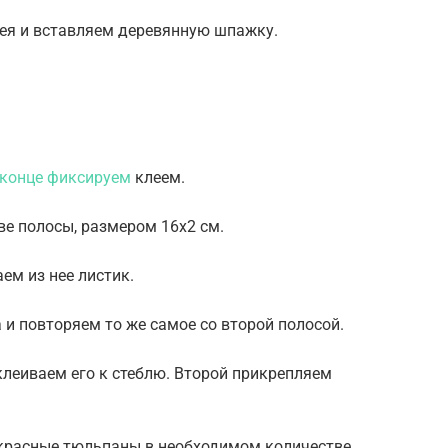
лея и вставляем деревянную шпажку.
.
в конце фиксируем
клеем.
ве полосы, размером 16х2 см.
ем из нее листик.
 и повторяем то же самое со второй полосой.
клеиваем его к стеблю. Второй прикрепляем
 красные тюльпаны в необходимом количестве.