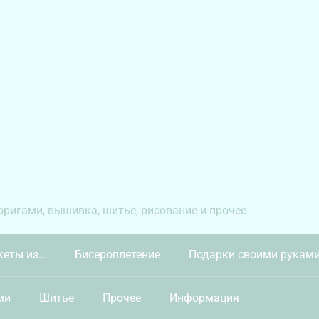
 оригами, вышивка, шитье, рисование и прочее
кеты из…
Бисероплетение
Подарки своими рукам
ми
Шитье
Прочее
Информация