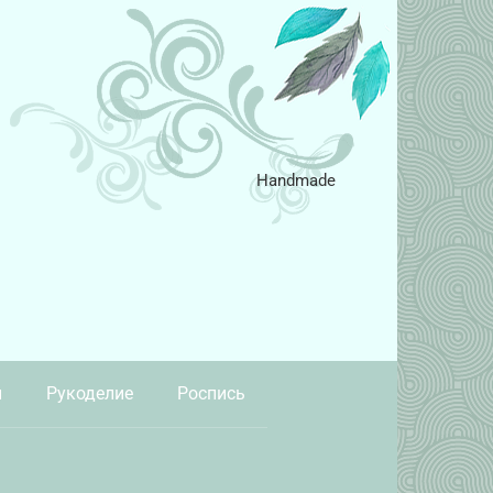
Handmade
и
Рукоделие
Роспись