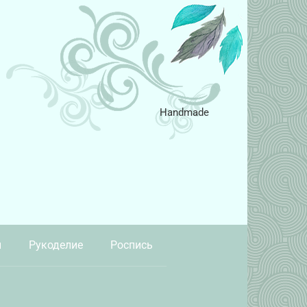
Handmade
и
Рукоделие
Роспись