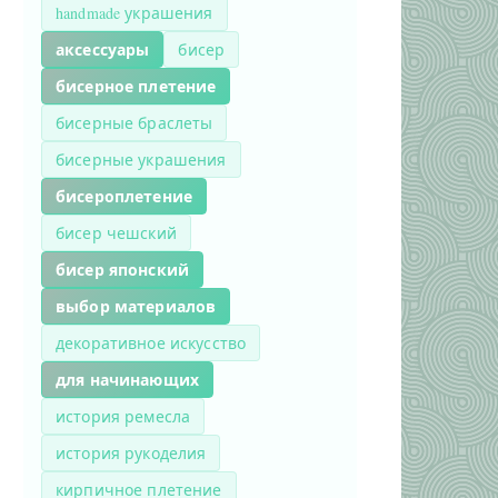
handmade украшения
аксессуары
бисер
бисерное плетение
бисерные браслеты
бисерные украшения
бисероплетение
бисер чешский
бисер японский
выбор материалов
декоративное искусство
для начинающих
история ремесла
история рукоделия
кирпичное плетение