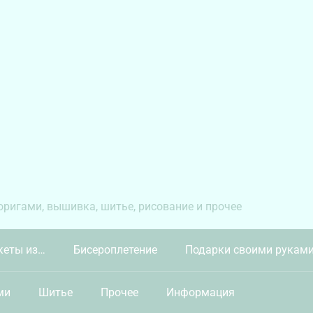
 оригами, вышивка, шитье, рисование и прочее
кеты из…
Бисероплетение
Подарки своими рукам
ми
Шитье
Прочее
Информация