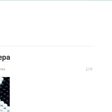
ера
ова
0