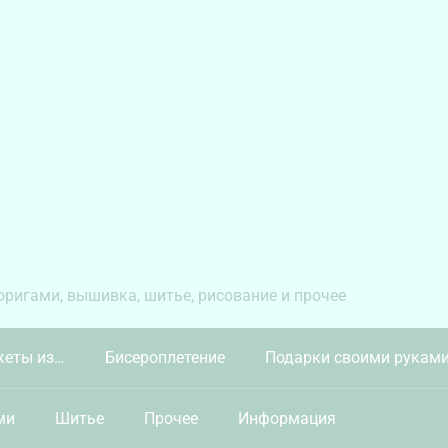
 оригами, вышивка, шитье, рисование и прочее
кеты из…
Бисероплетение
Подарки своими рукам
ми
Шитье
Прочее
Информация