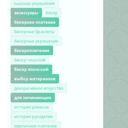
handmade украшения
аксессуары
бисер
бисерное плетение
бисерные браслеты
бисерные украшения
бисероплетение
бисер чешский
бисер японский
выбор материалов
декоративное искусство
для начинающих
история ремесла
история рукоделия
кирпичное плетение