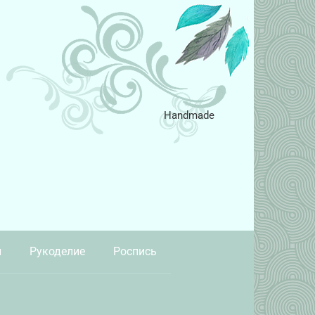
Handmade
и
Рукоделие
Роспись