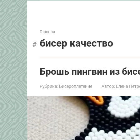
Главная
бисер качество
Брошь пингвин из бис
Рубрика:
Бисероплетение
Автор:
Елена Петр