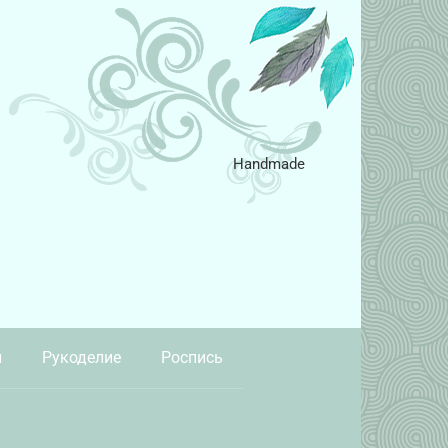
Handmade
и
Рукоделие
Роспись