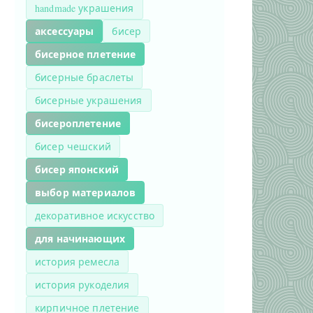
handmade украшения
аксессуары
бисер
бисерное плетение
бисерные браслеты
бисерные украшения
бисероплетение
бисер чешский
бисер японский
выбор материалов
декоративное искусство
для начинающих
история ремесла
история рукоделия
кирпичное плетение