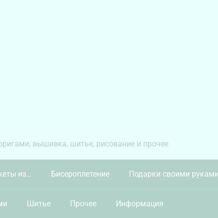
 оригами, вышивка, шитье, рисование и прочее
кеты из…
Бисероплетение
Подарки своими рукам
ми
Шитье
Прочее
Информация