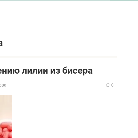
а
ению лилии из бисера
ова
0