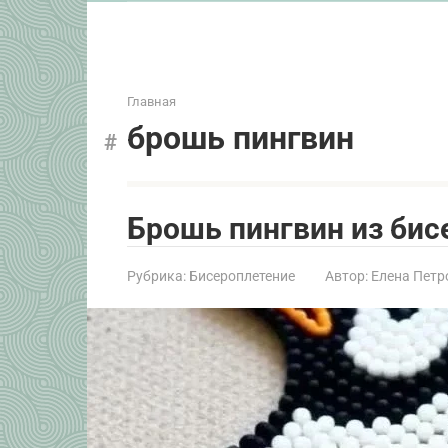
Главная
брошь пингвин
Брошь пингвин из бис
Рубрика:
Бисероплетение
Автор:
Елена Петр