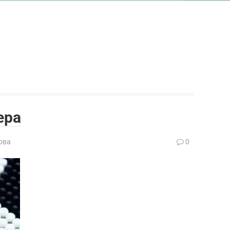
ера
ова
0