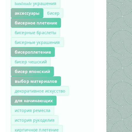
handmade украшения
аксессуары
бисер
бисерное плетение
бисерные браслеты
бисерные украшения
бисероплетение
бисер чешский
бисер японский
выбор материалов
декоративное искусство
для начинающих
история ремесла
история рукоделия
кирпичное плетение