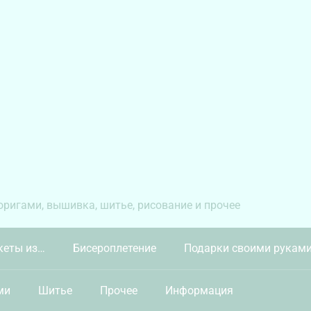
 оригами, вышивка, шитье, рисование и прочее
кеты из…
Бисероплетение
Подарки своими рукам
ми
Шитье
Прочее
Информация