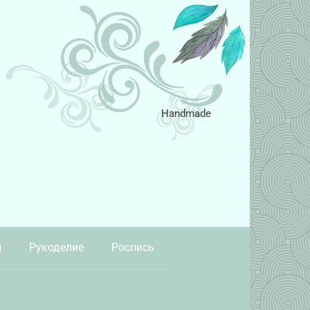
Handmade
и
Рукоделие
Роспись