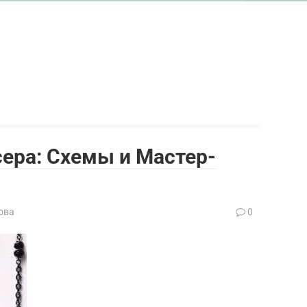
сера: Схемы и Мастер-
ова
0