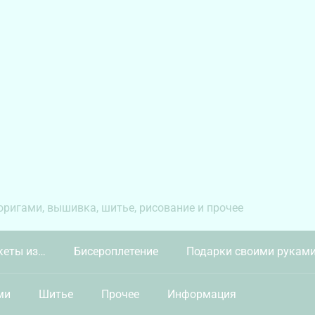
 оригами, вышивка, шитье, рисование и прочее
кеты из…
Бисероплетение
Подарки своими рукам
ми
Шитье
Прочее
Информация