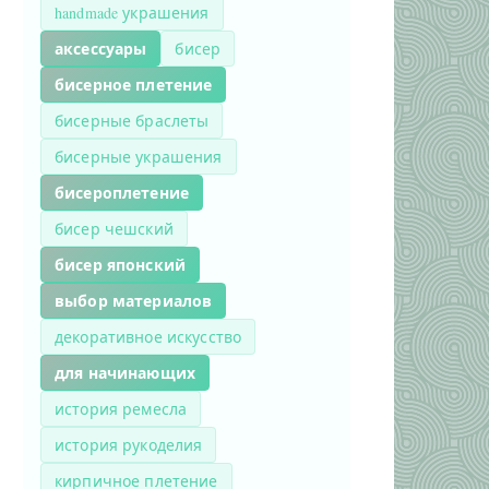
handmade украшения
аксессуары
бисер
бисерное плетение
бисерные браслеты
бисерные украшения
бисероплетение
бисер чешский
бисер японский
выбор материалов
декоративное искусство
для начинающих
история ремесла
история рукоделия
кирпичное плетение