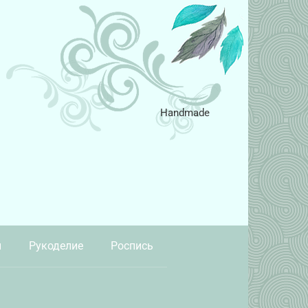
Handmade
и
Рукоделие
Роспись