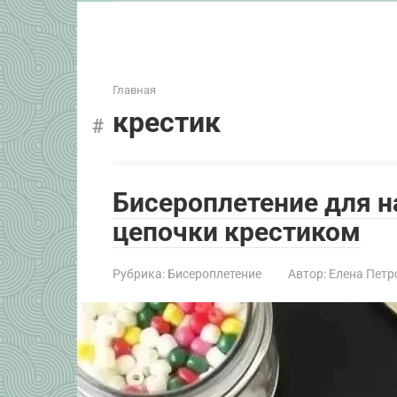
Главная
крестик
Бисероплетение для 
цепочки крестиком
Рубрика:
Бисероплетение
Автор:
Елена Петр