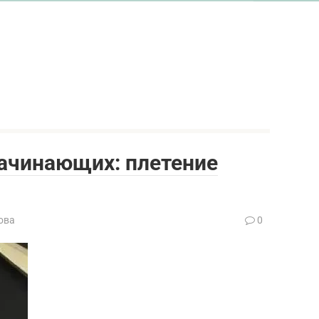
начинающих: плетение
ова
0