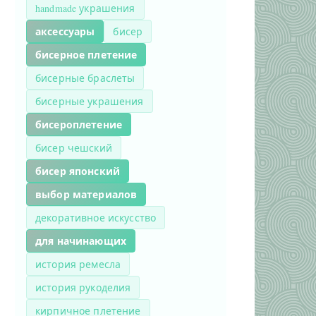
handmade украшения
аксессуары
бисер
бисерное плетение
бисерные браслеты
бисерные украшения
бисероплетение
бисер чешский
бисер японский
выбор материалов
декоративное искусство
для начинающих
история ремесла
история рукоделия
кирпичное плетение