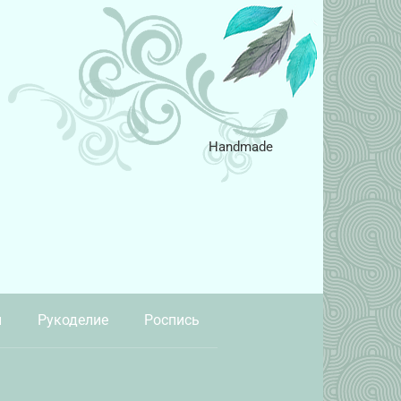
Handmade
и
Рукоделие
Роспись