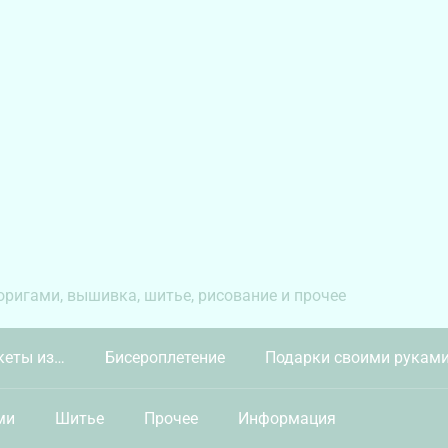
 оригами, вышивка, шитье, рисование и прочее
кеты из…
Бисероплетение
Подарки своими рукам
ми
Шитье
Прочее
Информация