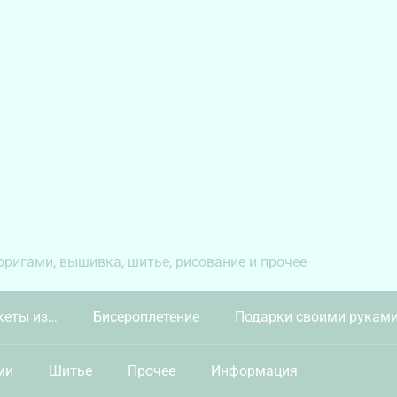
 оригами, вышивка, шитье, рисование и прочее
кеты из…
Бисероплетение
Подарки своими рукам
ми
Шитье
Прочее
Информация