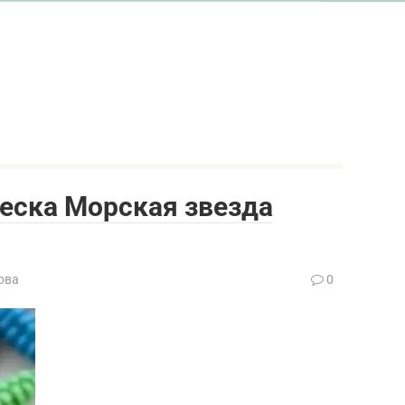
еска Морская звезда
ова
0