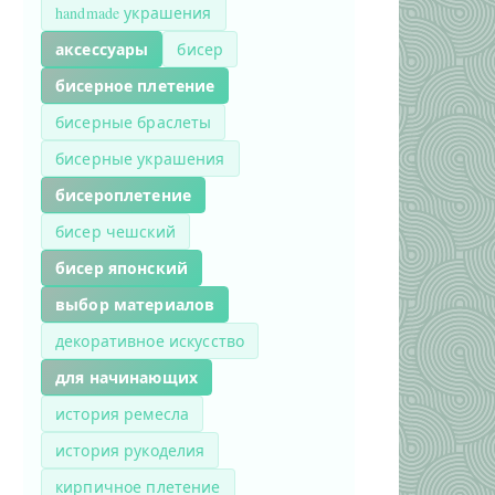
handmade украшения
аксессуары
бисер
бисерное плетение
бисерные браслеты
бисерные украшения
бисероплетение
бисер чешский
бисер японский
выбор материалов
декоративное искусство
для начинающих
история ремесла
история рукоделия
кирпичное плетение