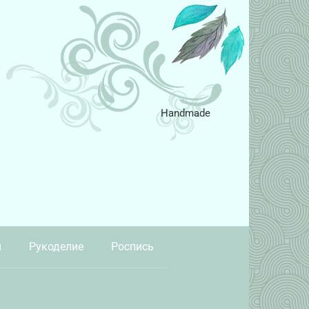
Handmade
и
Рукоделие
Роспись