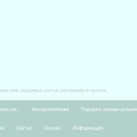
 оригами, вышивка, шитье, рисование и прочее
кеты из…
Бисероплетение
Подарки своими рукам
ми
Шитье
Прочее
Информация