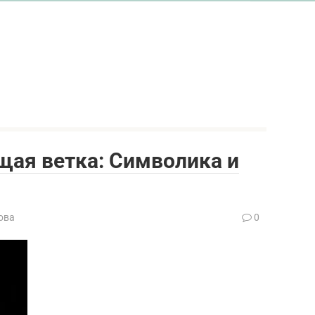
щая ветка: Символика и
ова
0