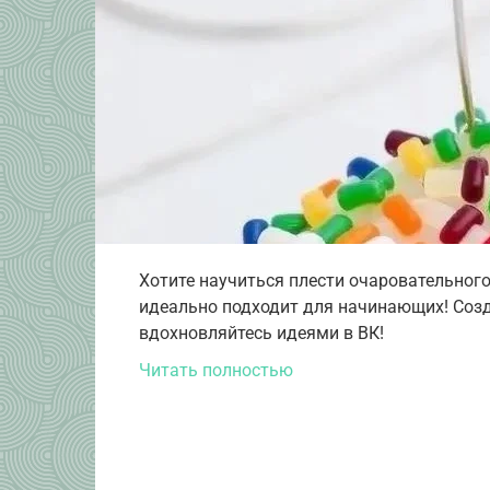
Хотите научиться плести очаровательног
идеально подходит для начинающих! Созд
вдохновляйтесь идеями в ВК!
Читать полностью