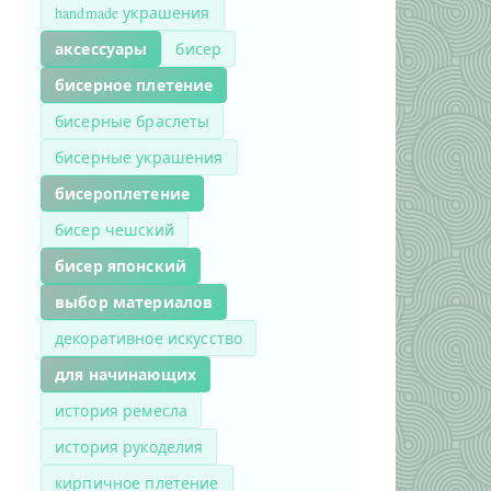
handmade украшения
аксессуары
бисер
бисерное плетение
бисерные браслеты
бисерные украшения
бисероплетение
бисер чешский
бисер японский
выбор материалов
декоративное искусство
для начинающих
история ремесла
история рукоделия
кирпичное плетение