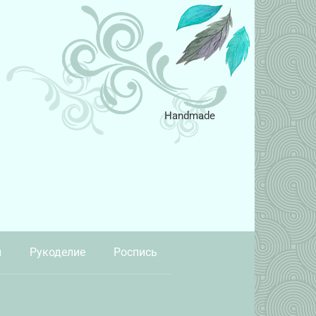
Handmade
и
Рукоделие
Роспись