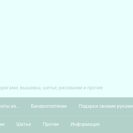
 оригами, вышивка, шитье, рисование и прочее
кеты из…
Бисероплетение
Подарки своими рукам
ми
Шитье
Прочее
Информация