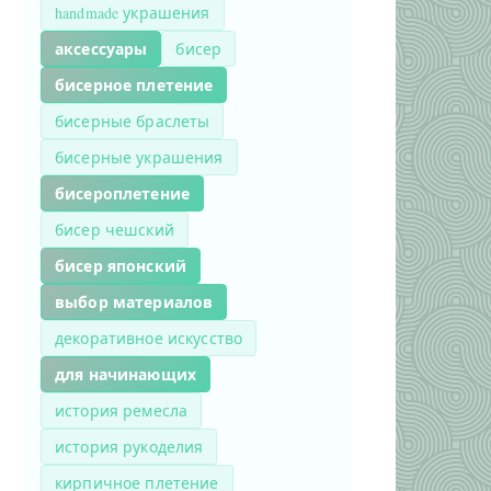
handmade украшения
аксессуары
бисер
бисерное плетение
бисерные браслеты
бисерные украшения
бисероплетение
бисер чешский
бисер японский
выбор материалов
декоративное искусство
для начинающих
история ремесла
история рукоделия
кирпичное плетение