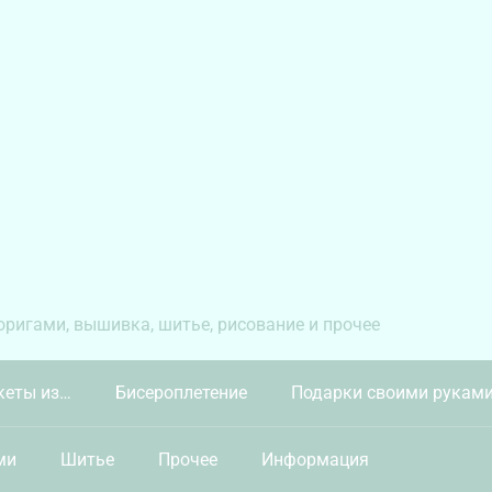
 оригами, вышивка, шитье, рисование и прочее
кеты из…
Бисероплетение
Подарки своими рукам
ми
Шитье
Прочее
Информация