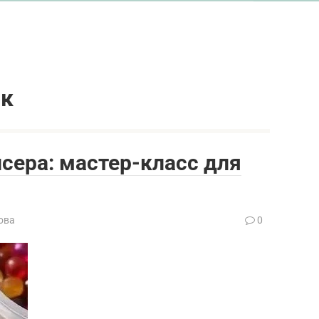
ок
исера: мастер-класс для
ова
0