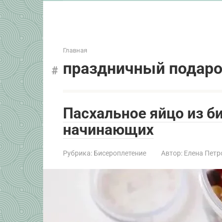
Главная
праздничный подар
Пасхальное яйцо из б
начинающих
Рубрика:
Бисероплетение
Автор:
Елена Петр