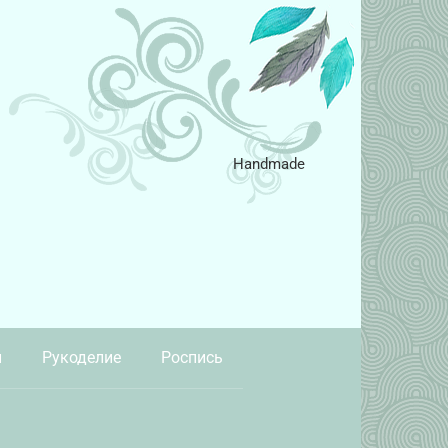
Handmade
и
Рукоделие
Роспись