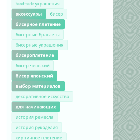
handmade украшения
аксессуары
бисер
бисерное плетение
бисерные браслеты
бисерные украшения
бисероплетение
бисер чешский
бисер японский
выбор материалов
декоративное искусство
для начинающих
история ремесла
история рукоделия
кирпичное плетение