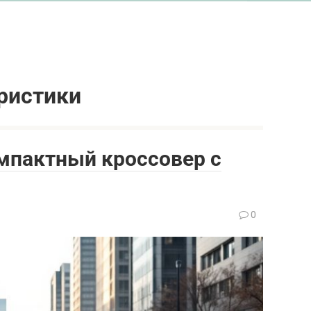
ристики
омпактный кроссовер с
0