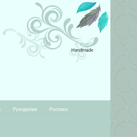
Handmade
и
Рукоделие
Роспись