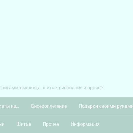
 оригами, вышивка, шитье, рисование и прочее
кеты из…
Бисероплетение
Подарки своими рукам
ми
Шитье
Прочее
Информация