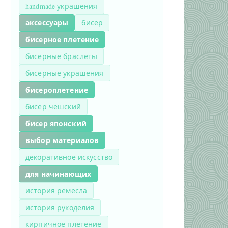
handmade украшения
аксессуары
бисер
бисерное плетение
бисерные браслеты
бисерные украшения
бисероплетение
бисер чешский
бисер японский
выбор материалов
декоративное искусство
для начинающих
история ремесла
история рукоделия
кирпичное плетение