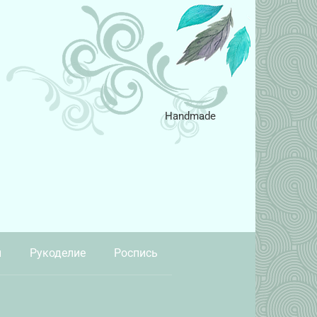
Handmade
и
Рукоделие
Роспись