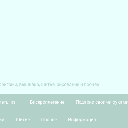
 оригами, вышивка, шитье, рисование и прочее
кеты из…
Бисероплетение
Подарки своими рукам
ми
Шитье
Прочее
Информация