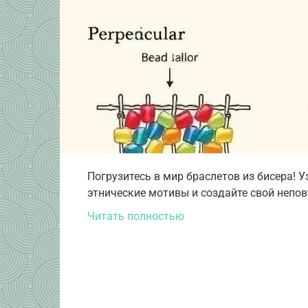
Погрузитесь в мир браслетов из бисера! У
этнические мотивы и создайте свой непо
Читать полностью