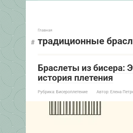
Главная
традиционные брас
Браслеты из бисера: 
история плетения
Рубрика:
Бисероплетение
Автор:
Елена Петр