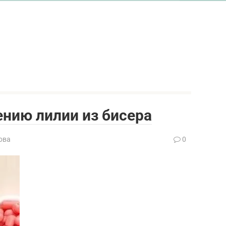
ению лилии из бисера
ова
0