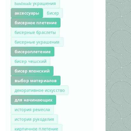
handmade украшения
аксессуары
бисер
бисерное плетение
бисерные браслеты
бисерные украшения
бисероплетение
бисер чешский
бисер японский
выбор материалов
декоративное искусство
для начинающих
история ремесла
история рукоделия
кирпичное плетение