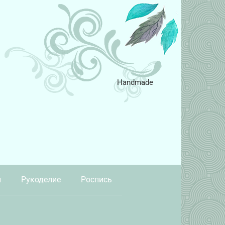
Handmade
и
Рукоделие
Роспись