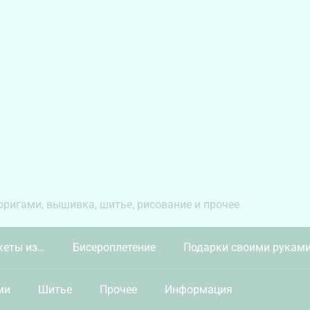
 оригами, вышивка, шитье, рисование и прочее
кеты из…
Бисероплетение
Подарки своими рукам
ми
Шитье
Прочее
Информация