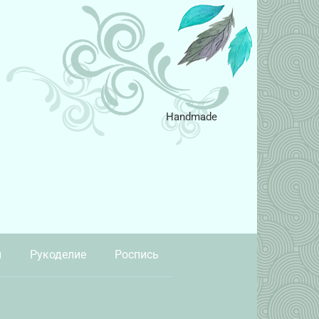
Handmade
и
Рукоделие
Роспись