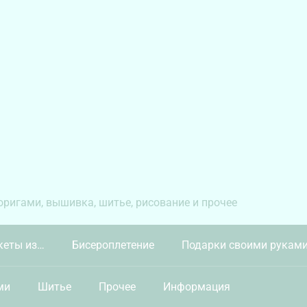
 оригами, вышивка, шитье, рисование и прочее
кеты из…
Бисероплетение
Подарки своими рукам
ми
Шитье
Прочее
Информация