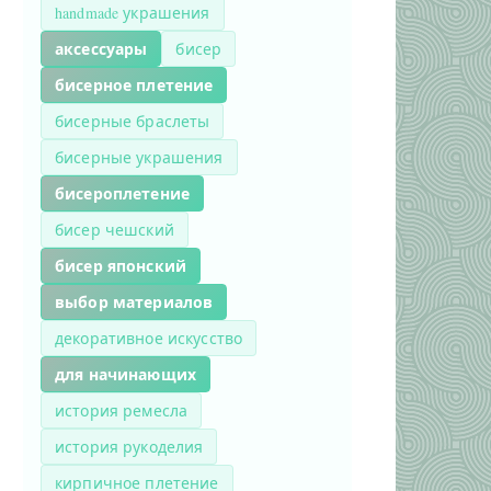
handmade украшения
аксессуары
бисер
бисерное плетение
бисерные браслеты
бисерные украшения
бисероплетение
бисер чешский
бисер японский
выбор материалов
декоративное искусство
для начинающих
история ремесла
история рукоделия
кирпичное плетение