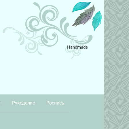
Handmade
и
Рукоделие
Роспись