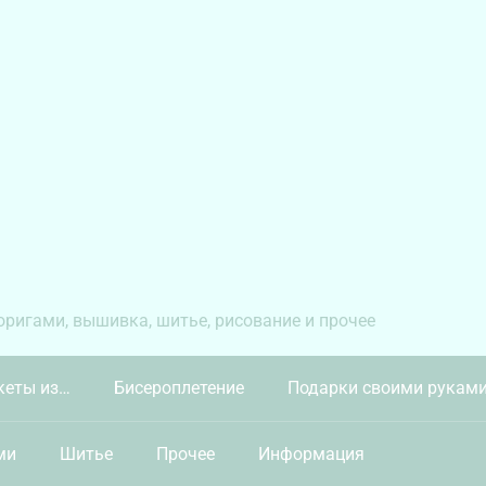
 оригами, вышивка, шитье, рисование и прочее
кеты из…
Бисероплетение
Подарки своими рукам
ми
Шитье
Прочее
Информация