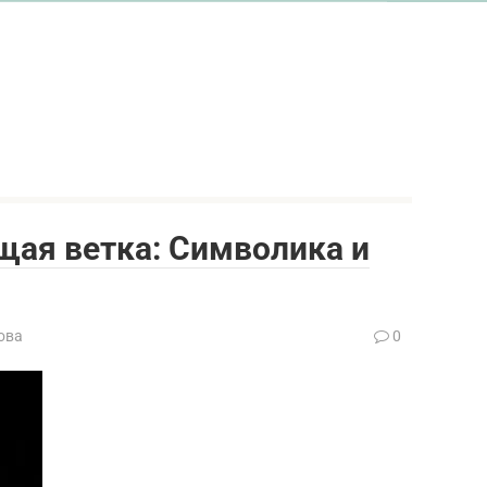
щая ветка: Символика и
ова
0