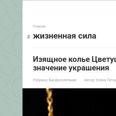
Главная
жизненная сила
Изящное колье Цвету
значение украшения
Рубрика:
Бисероплетение
Автор:
Елена Петр