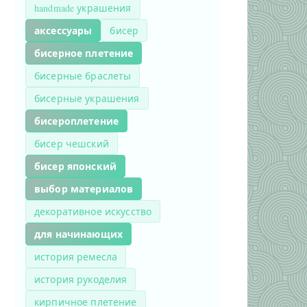
handmade украшения
аксессуары
бисер
бисерное плетение
бисерные браслеты
бисерные украшения
бисероплетение
бисер чешский
бисер японский
выбор материалов
декоративное искусство
для начинающих
история ремесла
история рукоделия
кирпичное плетение