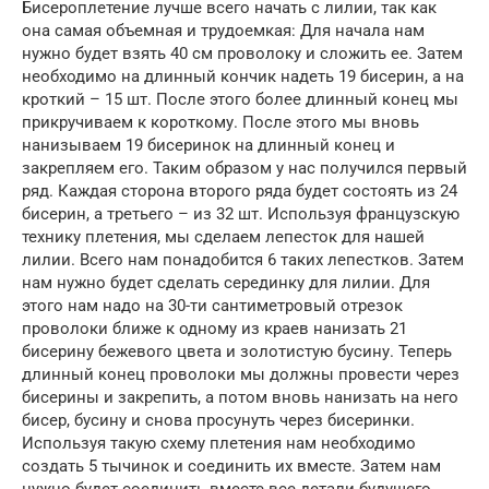
Бисероплетение лучше всего начать с лилии, так как
она самая объемная и трудоемкая: Для начала нам
нужно будет взять 40 см проволоку и сложить ее. Затем
необходимо на длинный кончик надеть 19 бисерин, а на
кроткий – 15 шт. После этого более длинный конец мы
прикручиваем к короткому. После этого мы вновь
нанизываем 19 бисеринок на длинный конец и
закрепляем его. Таким образом у нас получился первый
ряд. Каждая сторона второго ряда будет состоять из 24
бисерин, а третьего – из 32 шт. Используя французскую
технику плетения, мы сделаем лепесток для нашей
лилии. Всего нам понадобится 6 таких лепестков. Затем
нам нужно будет сделать серединку для лилии. Для
этого нам надо на 30-ти сантиметровый отрезок
проволоки ближе к одному из краев нанизать 21
бисерину бежевого цвета и золотистую бусину. Теперь
длинный конец проволоки мы должны провести через
бисерины и закрепить, а потом вновь нанизать на него
бисер, бусину и снова просунуть через бисеринки.
Используя такую схему плетения нам необходимо
создать 5 тычинок и соединить их вместе. Затем нам
нужно будет соединить вместе все детали будущего