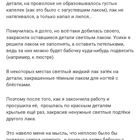
детали, на проволоке не образовывалось густых
капелек (как это было с загустевшим лаком), лак не
натягивался, а только капал и лился…
Помучилась я долго, но всё-таки добилась своего,
закрасила оставшиеся детали светлым лаком. Усики я
решила лаком не заполнять, а оставить петельками,
ведь за них можно будет бабочку куда-нибудь подвесить
(например, к люстре).
В некоторых местах светлый жидкий лак затёк на
детали, закрашенные тёмным лаком для ногтей с
блёстками.
Поэтому после того, как я закончила работу и
просушила её, прошлась по красным деталям
крыльев ещё раз, закрасив ненужные светлые подтёки
другого лака.
Это навело меня на мысль, что неплохо было бы
поделку слегка укрепить, и покрыла затем бабочку с