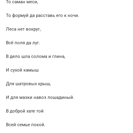
То саман меси,
То формуй да расставь его к ночи.
Леса нет вокруг,
Всё поля да луг.
В дело шла солома и глина,
И сухой камыш
Для шатровых крыш,
И для мазки навоз лошадиный.
В доброй хате той
Всей семье покой.