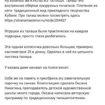
Ну конечно же КУКЛЫ ИЗ ТАЛАША. Талаш- это
внутренние обёртки кукурузных початков. Плетение из
него- традиционный вид прикладного творчества
Кубани. Про талаш можно посмотреть здесь
https://stranamasterov.ru/node/204427
Игрушки из талаша были практически на каждом
подворье, просто глаза разбегались.
Эта чудная колясочка довольно большая, примерно
сантиметров 25 в длину. Одеялко в ней из цельного
листика талаша.
У казака даже кинжал на поясе висит.
Себе же на память я приобрела эту замечательную
парочку на санках. Композицию сделала Оксана
Никитина, преподаватель детской художественной
школы моего города. Оксана написала авторскую
программу по традиционному талашеплетению.