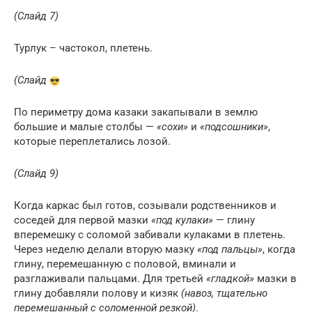
(Слайд 7)
Турлук – частокол, плетень.
(Слайд
По периметру дома казаки закапывали в землю
большие и малые столбы —
«сохи»
и
«подсошники»
,
которые переплетались лозой.
(Слайд 9)
Когда каркас был готов, созывали родственников и
соседей для первой мазки
«под кулаки»
— глину
вперемешку с соломой забивали кулаками в плетень.
Через неделю делали вторую мазку
«под пальцы»
, когда
глину, перемешанную с половой, вминали и
разглаживали пальцами. Для третьей
«гладкой»
мазки в
глину добавляли полову и кизяк
(навоз, тщательно
перемешанный с соломенной резкой)
.