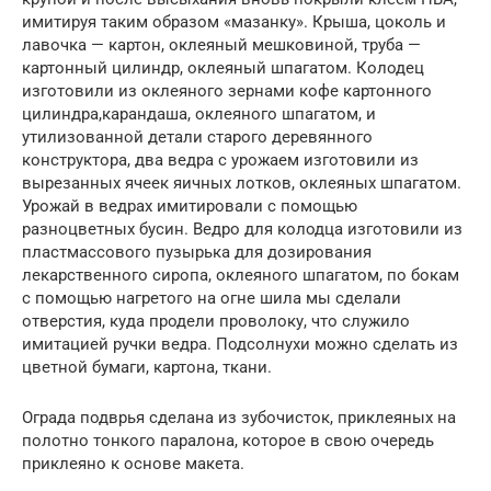
имитируя таким образом «мазанку». Крыша, цоколь и
лавочка — картон, оклеяный мешковиной, труба —
картонный цилиндр, оклеяный шпагатом. Колодец
изготовили из оклеяного зернами кофе картонного
цилиндра,карандаша, оклеяного шпагатом, и
утилизованной детали старого деревянного
конструктора, два ведра с урожаем изготовили из
вырезанных ячеек яичных лотков, оклеяных шпагатом.
Урожай в ведрах имитировали с помощью
разноцветных бусин. Ведро для колодца изготовили из
пластмассового пузырька для дозирования
лекарственного сиропа, оклеяного шпагатом, по бокам
с помощью нагретого на огне шила мы сделали
отверстия, куда продели проволоку, что служило
имитацией ручки ведра. Подсолнухи можно сделать из
цветной бумаги, картона, ткани.
Ограда подврья сделана из зубочисток, приклеяных на
полотно тонкого паралона, которое в свою очередь
приклеяно к основе макета.