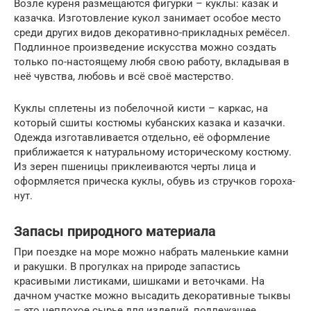
Возле куреня размещаются фигурки – куклы: казак и
казачка. Изготовление кукол занимает особое место
среди других видов декоративно-прикладных ремёсел.
Подлинное произведение искусства можно создать
только по-настоящему любя свою работу, вкладывая в
неё чувства, любовь и всё своё мастерство.
Куклы сплетены из побелочной кисти – каркас, на
который сшиты костюмы кубанских казака и казачки.
Одежда изготавливается отдельно, её оформление
приближается к натуральному историческому костюму.
Из зерен пшеницы приклеиваются черты лица и
оформляется прическа куклы, обувь из стручков гороха-
нут.
Запасы природного материала
При поездке на море можно набрать маленькие камни
и ракушки. В прогулках на природе запастись
красивыми листиками, шишками и веточками. На
дачном участке можно высадить декоративные тыквы
– это неплохое сырье для изделий, подлежащее