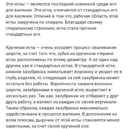
Эти иглы — являются последней новинкой среди игл
для валяния. Эта игла, отличается от стандартных игл
для валяния. Отличие в том что, рабочая область этой
иглы закручена по спирали. Благодаря своему
спиральному строению, игла стала прочнее
стандартных игл.
Крученая игла — очень ускоряет процесс сваливания
шерсти, за счет того что, зубья на крученом стержне
иглы расположены по всему диаметру. А не один над
другим, как в стандартных иглах. В стандартной игле,
нижняя зазубринка захватывает ворсинку и уводит ее в
глубь изделия, то следующая за ней зазубринка может
остаться без работы. Вероятность захвата волокон
шерсти, зазубринами в крученой игле, вырастает в
несколько раз. Так как, зазубринки не отбирают у друг
друга работу, а валяют их каждая по своей вертикали.
Таким образом, каждая зазубринка максимально
задействована в процессе валяния. В дополнение ко
всем плюсам, дырочки от этой иглы становятся менее
заметными, за счет своей крученой оси.