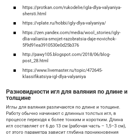
https://protkan.com/rukodelie/igla-dlya-valyaniya-
shersti.html
https://vplate.ru/hobbi/igly-dlya-valyaniya/
https://zen.yandex.com/media/wool_stories/igly-
dlia-valianiia-smojet-razobratsia-daje-novichok-
5f9d91ea3910530e0d25b376
http://pawy105.blogspot.com/2018/06/blog-
post_28.html
https://www.livemaster.ru/topic/472645-
klassifikatsiya-igl-dlya-valyaniya
Разновидности игл для валяния по длине и
толщине
Иглы для валяния различаются по длине и толщине.
Работу обычно начинают с длинных толстых игл, в
процессе переходя к более тонким и коротким. Длина
игл составляет от 6 до 13 см (рабочая часть – 1,5–3 см),
от этого параметра зависит глубина проникновения